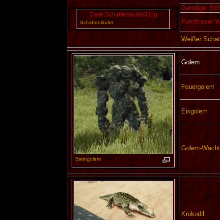
Garstiger Sch
Datei:Schattenläufer3.jpg
Furchtloser W
Schattenläufer
Weißer Schat
Golem
Feuergolem
Eisgolem
Golem-Wächt
Steingolem
Krokodil