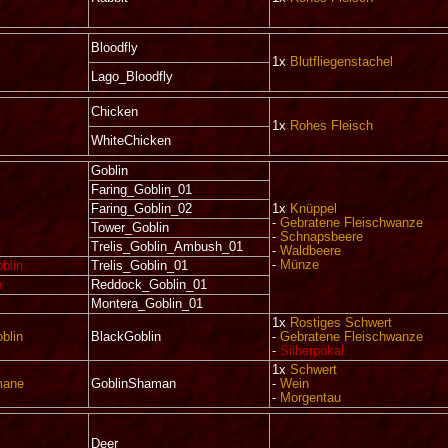
Bloodfly
1x
Blutfliegenstachel
Lago_Bloodfly
Chicken
1x
Rohes Fleisch
WhiteChicken
Goblin
Faring_Goblin_01
Faring_Goblin_02
1x
Knüppel
-
Gebratene Fleischwanze
Tower_Goblin
-
Schnapsbeere
Trelis_Goblin_Ambush_01
-
Waldbeere
-
Münze
blin
Trelis_Goblin_01
n
Reddock_Goblin_01
Montera_Goblin_01
1x
Rostiges Schwert
blin
BlackGoblin
-
Gebratene Fleischwanze
-
Silberpokal
1x
Schwert
mane
GoblinShaman
-
Wein
-
Morgentau
Deer