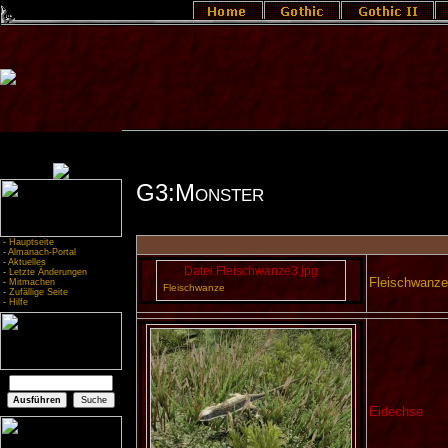
G3:Monster
-
Hauptseite
-
Almanach-Portal
-
Aktuelles
Datei:Fleischwanze3.jpg
-
Letzte Änderungen
Fleischwanz
-
Mitmachen
Fleischwanze
-
Zufällige Seite
-
Hilfe
Eidechse