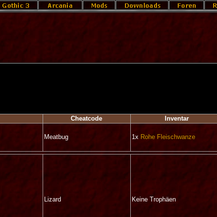
Cheatcode
Inventar
e
Meatbug
1x
Rohe Fleischwanze
Lizard
Keine Trophäen