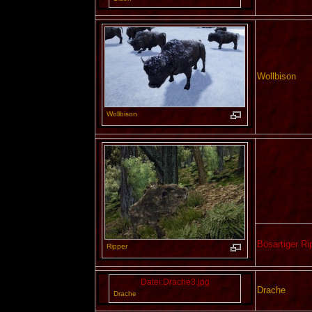
Wollbison
Wollbison
Bösartiger Ri
Ripper
Datei:Drache3.jpg
Drache
Drache