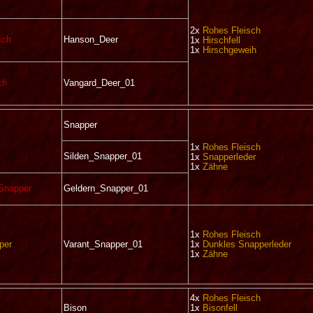
2x
Rohes Fleisch
sch
Hanson_Deer
1x
Hirschfell
1x
Hirschgeweih
ch
Vangard_Deer_01
Snapper
1x
Rohes Fleisch
Silden_Snapper_01
1x
Snapperleder
1x
Zähne
 Snapper
Geldern_Snapper_01
1x
Rohes Fleisch
per
Varant_Snapper_01
1x
Dunkles Snapperleder
1x
Zähne
4x
Rohes Fleisch
Bison
1x
Bisonfell