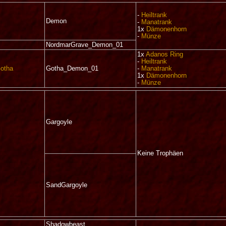
-
Heiltrank
Demon
-
Manatrank
1x
Dämonenhorn
-
Münze
NordmarGrave_Demon_01
1x
Adanos Ring
-
Heiltrank
otha
Gotha_Demon_01
-
Manatrank
1x
Dämonenhorn
-
Münze
Gargoyle
Keine Trophäen
SandGargoyle
Shadowbeast