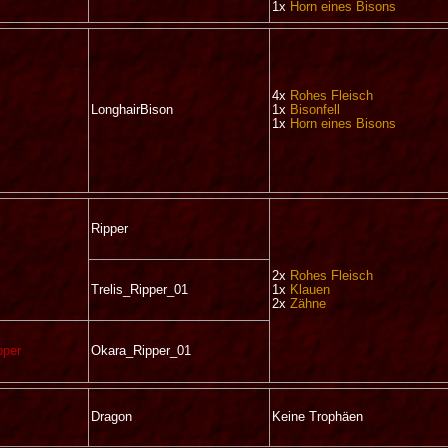
1x
Horn eines Bisons
4x
Rohes Fleisch
LonghairBison
1x
Bisonfell
1x
Horn eines Bisons
Ripper
2x
Rohes Fleisch
Trelis_Ripper_01
1x
Klauen
2x
Zähne
pper
Okara_Ripper_01
Dragon
Keine Trophäen