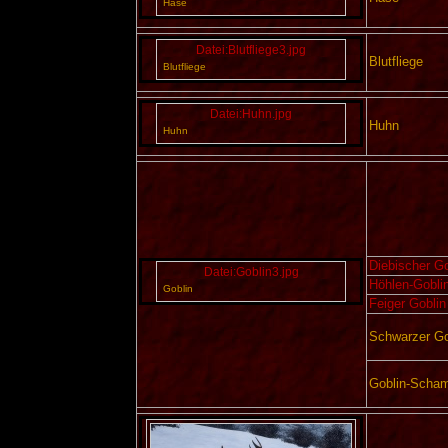
Hase
Datei:Blutfliege3.jpg
Blutfliege
Blutfliege
Datei:Huhn.jpg
Huhn
Huhn
Diebischer Go
Datei:Goblin3.jpg
Höhlen-Gobli
Goblin
Feiger Goblin
Schwarzer Go
Goblin-Scha