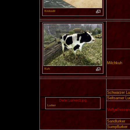
Krokodil
Milchkuh
Kuh
Schwarzer Lu
Seltsamer Lu
Datei:Lurker3.jpg
Lurker
Vollgefressen
Sandlurker
Sumpflurker