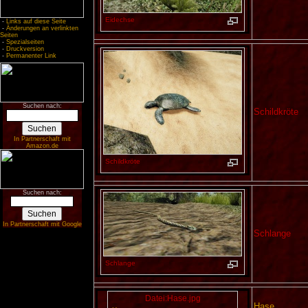
Eidechse
-
Links auf diese Seite
-
Änderungen an verlinkten
Seiten
-
Spezialseiten
-
Druckversion
-
Permanenter Link
Suchen nach:
Schildkröte
In Partnerschaft mit
Amazon.de
Schildkröte
Suchen nach:
In Partnerschaft mit Google
Schlange
Schlange
Datei:Hase.jpg
Hase