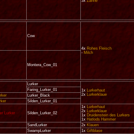
3x
Zähne
Cow
4x
Rohes Fleisch
-
Milch
Montera_Cow_01
Lurker
Faring_Lurker_01
1x
Lurkerhaut
2x
Lurkerklaue
rker
Lurker_Black
rker
Silden_Lurker_01
1x
Lurkerhaut
2x
Lurkerklaue
er Lurker
Silden_Lurker_02
1x
Druidenstein des Lurkers
1x
Hatlods Hammer
SandLurker
2x
Klauen
SwampLurker
1x
Giftblase