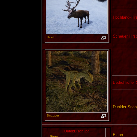
Hochland-Hir
Scheuer Hirs
Hirsch
Bedrohlicher
Dunkler Snap
Snapper
Datei:Bison.jpg
Bison
Bison