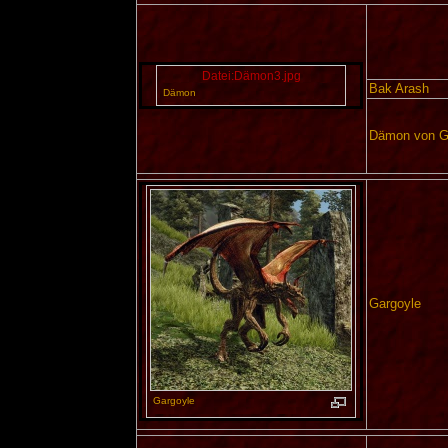
Datei:Dämon3.jpg
Bak Arash
Dämon
Dämon von G
Gargoyle
Gargoyle