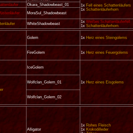
attenläufer
Okara_Shadowbeast_01
1x
Fell eines Schattenläufers
1x
Schattenläuferhorn
üstenläufer
MoraSul_Shadowbeast
1x
Weißes Schattenläuferfell
tenläufer
WhiteShadowbeast
1x
Schattenläuferhorn
Golem
1x
Herz eines Steingolems
FireGolem
1x
Herz eines Feuergolems
IceGolem
Wolfclan_Golem_01
1x
Herz eines Eisgolems
er
Wolfclan_Golem_02
1x
Rohes Fleisch
Alligator
1x
Krokodilleder