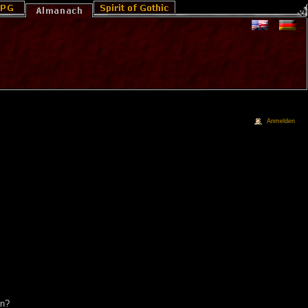
Anmelden
en?