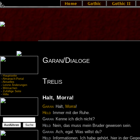
Garan/Dialoge
-
Hauptseite
Trelis
-
Almanach-Portal
-
Aktuelles
-
Letzte Änderungen
-
Mitmachen
-
Zufällige Seite
-
Hilfe
Halt, Morra!
Garan
Halt,
Morra
!
Held
Immer mit der Ruhe.
Garan
Kenne ich dich nicht?
Held
Nein, das muss mein Bruder gewesen sein.
Garan
Ach, egal. Was willst du?
Held
Informationen. Ich habe gehört, hier in der Gege