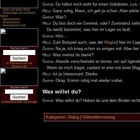
Garan
Du hältst mich wohl für einen Vollidioten. Los
-
Links auf diese Seite
Held
Ganz ruhig, Mann, ich geh ja schon. Aber erkl
-
Änderungen an verlinkten
Seiten
Garan
Was?
-
Spezialseiten
-
Druckversion
Held
Du bist doch ein General, oder? Zumindest siehst
-
Permanenter Link
Du weißt bestimmt, was hier im Lager so läuft.
Garan
Hrm...
Held
Zum Beispiel auch, was der
Magier
] hier im Lag
Suchen nach:
Garan
Na ja, ich krieg schon so einiges mit. Aber bei
Held
Was meinst du damit?
Garan
Abends verschwindet er immer, um auf irgendei
In Partnerschaft mit
Amazon.de
Wenn du mich fragst, zaubert er eher mit einer Mag
Held
Ist ja interessant. Danke.
Garan
Okay. Komm ruhig mal wieder vorbei.
Suchen nach:
Was willst du?
Garan
Was willst du? Haben du und dein Bruder nich
In Partnerschaft mit Google
Kategorien
:
Dialog
|
Götterdämmerung