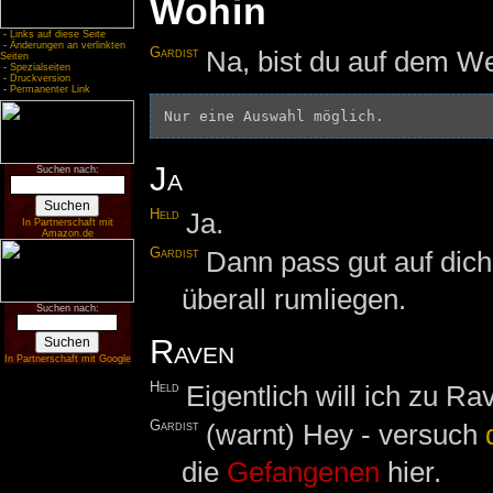
Wohin
-
Links auf diese Seite
-
Änderungen an verlinkten
Gardist
Na, bist du auf dem W
Seiten
-
Spezialseiten
-
Druckversion
-
Permanenter Link
Ja
Suchen nach:
Held
Ja.
In Partnerschaft mit
Amazon.de
Gardist
Dann pass gut auf dich 
überall rumliegen.
Suchen nach:
Raven
In Partnerschaft mit Google
Held
Eigentlich will ich zu Ra
Gardist
(warnt) Hey - versuch
die
Gefangenen
hier.