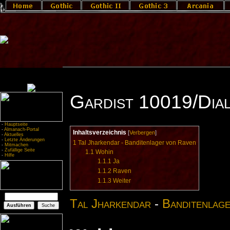
Gardist 10019/Dia
-
Hauptseite
-
Almanach-Portal
Inhaltsverzeichnis
[
Verbergen
]
-
Aktuelles
-
Letzte Änderungen
1
Tal Jharkendar - Banditenlager von Raven
-
Mitmachen
-
Zufällige Seite
1.1
Wohin
-
Hilfe
1.1.1
Ja
1.1.2
Raven
1.1.3
Weiter
Tal Jharkendar
-
Banditenlag