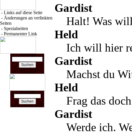
Gardist
-
Links auf diese Seite
Halt! Was will
-
Änderungen an verlinkten
Seiten
-
Spezialseiten
Held
-
Permanenter Link
Ich will hier r
Suchen nach:
Gardist
In Partnerschaft mit
Machst du Wi
Amazon.de
Held
Suchen nach:
Frag das doc
In Partnerschaft mit Google
Gardist
Werde ich. We