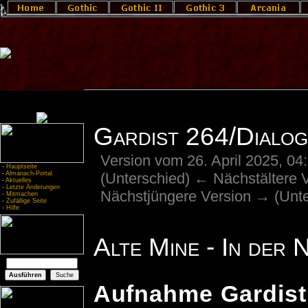
Gardist 264/Dialog
Version vom 26. April 2025, 0
-
Hauptseite
(Unterschied) ← Nächstältere Ve
-
Almanach-Portal
-
Aktuelles
-
Letzte Änderungen
Nächstjüngere Version → (Unte
-
Mitmachen
-
Zufällige Seite
-
Hilfe
Alte Mine - In der
Aufnahme Gardist