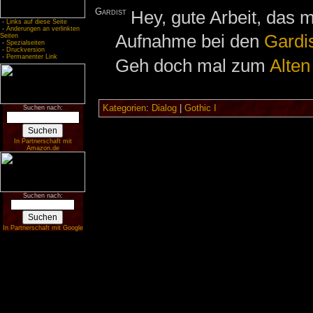
Gardist
Hey, gute Arbeit, das 
-
Links auf diese Seite
-
Änderungen an verlinkten
Aufnahme bei den
Gardi
Seiten
-
Spezialseiten
-
Druckversion
-
Permanenter Link
Geh doch mal zum
Alten
Kategorien
:
Dialog
|
Gothic I
Suchen nach:
In Partnerschaft mit
Amazon.de
Suchen nach:
In Partnerschaft mit Google