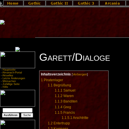
Garett/Dialoge
-
Hauptseite
-
Almanach-Portal
Inhaltsverzeichnis
[
Verbergen
]
-
Aktuelles
-
Letzte Änderungen
1
Piratenlager
-
Mitmachen
-
Zufällige Seite
1.1
Begrüßung
-
Hilfe
1.1.1
Samuel
1.1.2
Waren
1.1.3
Banditen
1.1.4
Greg
1.1.5
Francis
1.1.5.1
Arschtritte
1.2
Entertrupp
1.3
Kompass