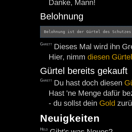
Danke, Mann!
Belohnung
Garett
Dieses Mal wird ihn Gr
Hier, nimm
diesen Gürte
Gürtel bereits gekauft
Garett
Du hast doch diesen
Gü
Hast 'ne Menge dafür bez
- du sollst dein
Gold
zurü
Neuigkeiten
Held
Gibt's was Neues?