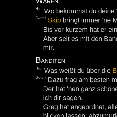
Waren
Held
Wo bekommst du deine 
Garett
Skip
bringt immer 'ne
Bis vor kurzem hat er ein
Aber seit es mit den Ban
mir.
Banditen
Held
Was weißt du über die
B
Garett
Dazu frag am besten m
Der hat 'nen ganz schön
ich dir sagen.
Greg hat angeordnet, all
blicken lassen, abzumur