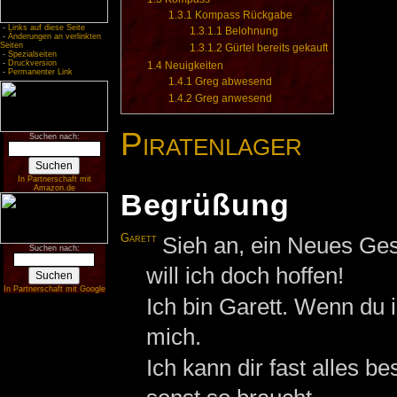
1.3.1
Kompass Rückgabe
-
Links auf diese Seite
1.3.1.1
Belohnung
-
Änderungen an verlinkten
Seiten
1.3.1.2
Gürtel bereits gekauft
-
Spezialseiten
-
Druckversion
1.4
Neuigkeiten
-
Permanenter Link
1.4.1
Greg abwesend
1.4.2
Greg anwesend
Piratenlager
Suchen nach:
In Partnerschaft mit
Amazon.de
Begrüßung
Garett
Sieh an, ein Neues Ges
Suchen nach:
will ich doch hoffen!
In Partnerschaft mit Google
Ich bin Garett. Wenn du i
mich.
Ich kann dir fast alles b