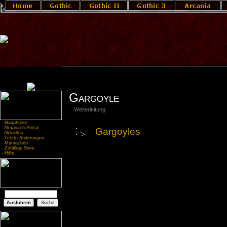
Gargoyle
Weiterleitung
-
Hauptseite
-
Almanach-Portal
Gargoyles
-
Aktuelles
-
Letzte Änderungen
-
Mitmachen
-
Zufällige Seite
-
Hilfe