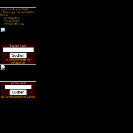
-
Links auf diese Seite
-
Änderungen an verlinkten
Seiten
-
Spezialseiten
-
Druckversion
-
Permanenter Link
Suchen nach:
In Partnerschaft mit
Amazon.de
Suchen nach:
In Partnerschaft mit Google