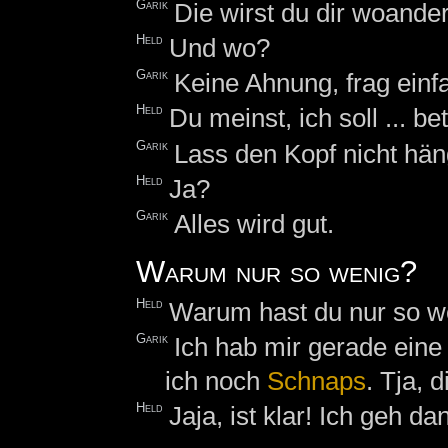
Garik
Die wirst du dir woand
Held
Und wo?
Garik
Keine Ahnung, frag einf
Held
Du meinst, ich soll ... be
Garik
Lass den Kopf nicht hän
Held
Ja?
Garik
Alles wird gut.
Warum nur so wenig?
Held
Warum hast du nur so w
Garik
Ich hab mir gerade ein
ich noch
Schnaps
. Tja, 
Held
Jaja, ist klar! Ich geh da