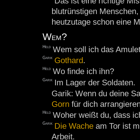
Das ist eine richtige Mi
blutrünstigen Menschen, 
heutzutage schon eine Mi
Wem?
Held
Wem soll ich das Amulet
Garik
Gothard
.
Held
Wo finde ich ihn?
Garik
Im Lager der Soldaten.
Garik: Wenn du deine Sac
Gorn
für dich arrangieren
Held
Woher weißt du, dass ic
Garik
Die
Wache
am Tor ist m
Arbeit.