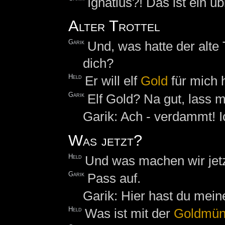
Ignatius?! Das ist ein üb
Alter Trottel
Garik
Und, was hatte der alte 
dich?
Held
Er will elf
Gold
für mich 
Garik
Elf Gold? Na gut, lass 
Garik: Ach - verdammt! 
Was jetzt?
Held
Und was machen wir jet
Garik
Pass auf.
Garik: Hier hast du mein
Held
Was ist mit der
Goldmün