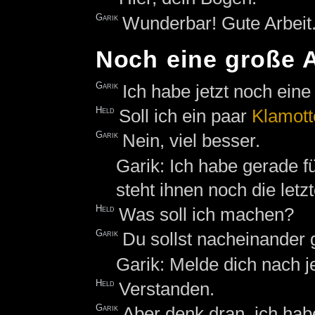
Garik
Wunderbar! Gute Arbeit
Noch eine große 
Garik
Ich habe jetzt noch eine
Held
Soll ich ein paar
Klamott
Garik
Nein, viel besser.
Garik: Ich habe gerade fü
steht ihnen noch die letz
Held
Was soll ich machen?
Garik
Du sollst nacheinander
Garik: Melde dich nach j
Held
Verstanden.
Garik
Aber denk dran, ich habe