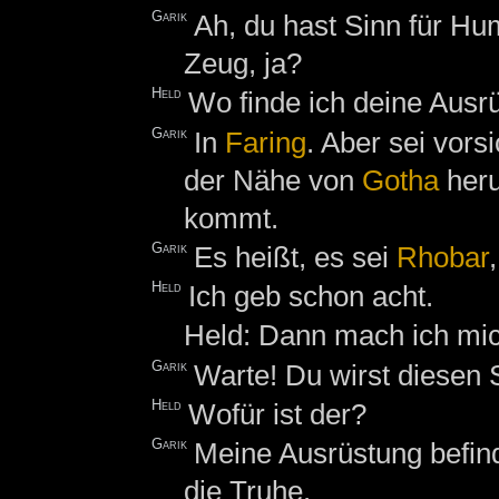
Garik
Ah, du hast Sinn für Hu
Zeug, ja?
Held
Wo finde ich deine Ausr
Garik
In
Faring
. Aber sei vors
der Nähe von
Gotha
heru
kommt.
Garik
Es heißt, es sei
Rhobar
Held
Ich geb schon acht.
Held: Dann mach ich mi
Garik
Warte! Du wirst diesen 
Held
Wofür ist der?
Garik
Meine Ausrüstung befinde
die Truhe.