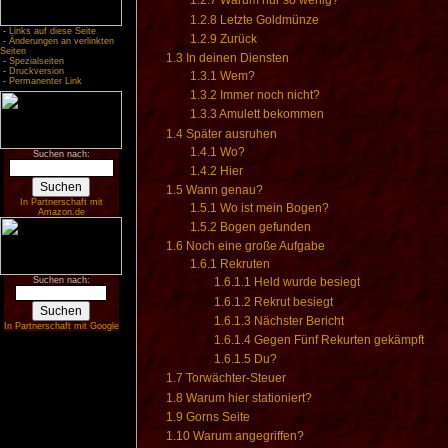
1.2.7
Warum nur so wenig?
1.2.8
Letzte Goldmünze
-
Links auf diese Seite
1.2.9
Zurück
-
Änderungen an verlinkten
Seiten
1.3
In deinen Diensten
-
Spezialseiten
-
Druckversion
1.3.1
Wem?
-
Permanenter Link
1.3.2
Immer noch nicht?
1.3.3
Amulett bekommen
1.4
Später ausruhen
1.4.1
Wo?
Suchen nach:
1.4.2
Hier
1.5
Wann genau?
In Partnerschaft mit
1.5.1
Wo ist mein Bogen?
Amazon.de
1.5.2
Bogen gefunden
1.6
Noch eine große Aufgabe
1.6.1
Rekruten
Suchen nach:
1.6.1.1
Held wurde besiegt
1.6.1.2
Rekrut besiegt
1.6.1.3
Nächster Bericht
In Partnerschaft mit Google
1.6.1.4
Gegen Fünf Rekurten gekämpft
1.6.1.5
Du?
1.7
Torwächter-Steuer
1.8
Warum hier stationiert?
1.9
Gorns Seite
1.10
Warum angegriffen?