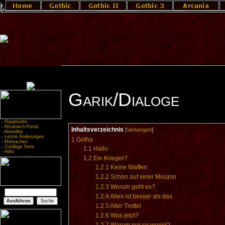
Garik/Dialoge
-
Hauptseite
-
Almanach-Portal
Inhaltsverzeichnis
[
Verbergen
]
-
Aktuelles
-
Letzte Änderungen
1
Gotha
-
Mitmachen
-
Zufällige Seite
1.1
Hallo
-
Hilfe
1.2
Ein Krieger?
1.2.1
Keine Waffen
1.2.2
Schon auf einer Mission
1.2.3
Worum geht es?
1.2.4
Alles ist besser als das
1.2.5
Alter Trottel
1.2.6
Was jetzt?