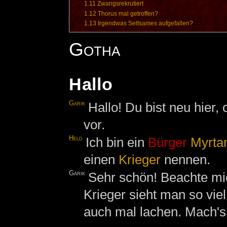
1.11
Zwangsrekrutiert
1.12
Thorus mal getroffen?
1.13
Irgendwas Seltsames aufgefallen?
Gotha
Hallo
Garik
Hallo! Du bist neu hier
vor.
Held
Ich bin ein
Bürger
Myrta
einen
Krieger
nennen.
Garik
Sehr schön! Beachte mich
Krieger sieht man so vi
auch mal lachen. Mach's 