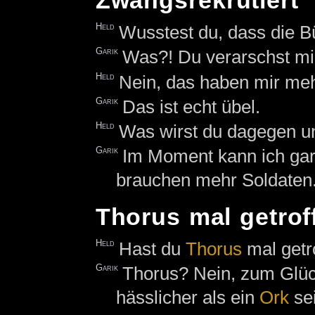
Zwangsrekrutiert
Held
Wusstest du, dass die B
Garik
Was?! Du verarschst mi
Held
Nein, das haben mir meh
Garik
Das ist echt übel.
Held
Was wirst du dagegen 
Garik
Im Moment kann ich gar 
brauchen mehr Soldaten
Thorus mal getrof
Held
Hast du
Thorus
mal getr
Garik
Thorus? Nein, zum Glück
hässlicher als ein
Ork
sei