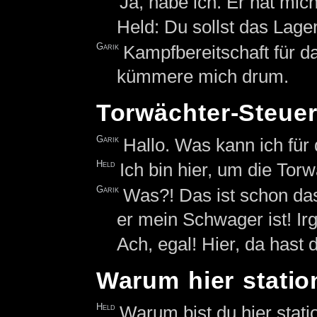
Ja, habe ich. Er hat mic
Held: Du sollst das Lage
Garik
Kampfbereitschaft für d
kümmere mich drum.
Torwächter-Steue
Garik
Hallo. Was kann ich für 
Held
Ich bin hier, um die Tor
Garik
Was?! Das ist schon da
er mein Schwager ist! Ir
Ach, egal! Hier, da hast 
Warum hier statio
Held
Warum bist du hier stati