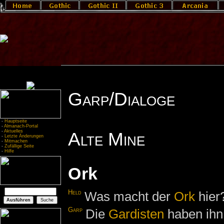
Garp/Dialoge
-
Hauptseite
-
Almanach-Portal
-
Aktuelles
Alte Mine
-
Letzte Änderungen
-
Mitmachen
-
Zufällige Seite
-
Hilfe
Ork
Held
Was macht der
Ork
hier
Garp
Die
Gardisten
haben ihn