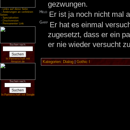
gezwungen.
-
Links auf diese Seite
Held
Er ist ja noch nicht mal
-
Änderungen an verlinkten
Seiten
-
Spezialseiten
-
Druckversion
Garp
Er hat es einmal versuc
-
Permanenter Link
zugesetzt, dass er ein p
er nie wieder versucht zu
Suchen nach:
In Partnerschaft mit
Kategorien
:
Dialog
|
Gothic I
Amazon.de
Suchen nach:
In Partnerschaft mit Google