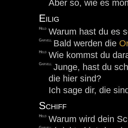
Aber so, wie es mome
Eilig
Held
Warum hast du es so
Garvell
Bald werden die
O
Held
Wie kommst du dar
Garvell
Junge, hast du sc
die hier sind?
Ich sage dir, die si
Schiff
Held
Warum wird dein Schi
Garvell