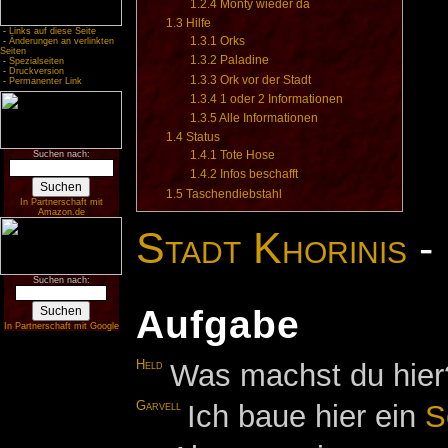
1.2.4
Monty wieder da
1.3
Hilfe
-
Links auf diese Seite
1.3.1
Orks
-
Änderungen an verlinkten
Seiten
1.3.2
Paladine
-
Spezialseiten
-
Druckversion
1.3.3
Ork vor der Stadt
-
Permanenter Link
1.3.4
1 oder 2 Informationen
1.3.5
Alle Informationen
1.4
Status
1.4.1
Tote Hose
Suchen nach:
1.4.2
Infos beschafft
1.5
Taschendiebstahl
In Partnerschaft mit
Amazon.de
Stadt Khorinis
-
Suchen nach:
Aufgabe
In Partnerschaft mit Google
Held
Was machst du hier
Garvell
Ich baue hier ein
S