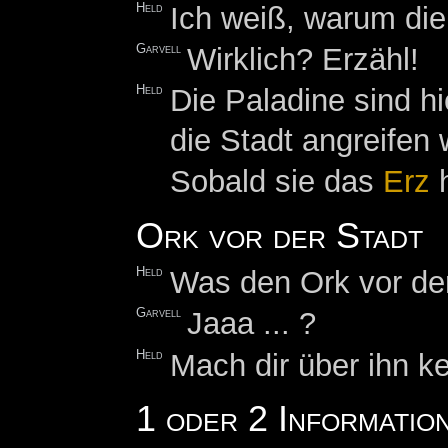
Held
Ich weiß, warum die 
Garvell
Wirklich? Erzähl!
Held
Die Paladine sind h
die Stadt angreifen 
Sobald sie das
Erz
h
Ork vor der Stadt
Held
Was den Ork vor der
Garvell
Jaaa ... ?
Held
Mach dir über ihn 
1 oder 2 Informatio