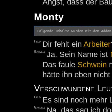
Angst, dass der Bau
Monty
Folgende Inhalte wurden mit dem Addon
Held
Dir fehlt ein
Arbeiter
Garvell
Ja. Sein Name ist
Das faule
Schwein
m
hätte ihn eben nicht
Verschwundene Leu
Held
Es sind noch mehr 
Garvell
Na, das sag ich do