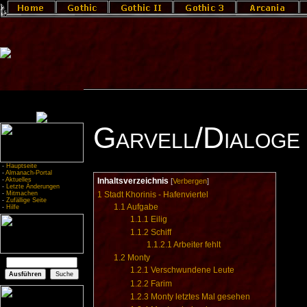
Garvell/Dialoge
-
Hauptseite
-
Almanach-Portal
-
Aktuelles
Inhaltsverzeichnis
[
Verbergen
]
-
Letzte Änderungen
-
Mitmachen
1
Stadt Khorinis - Hafenviertel
-
Zufällige Seite
1.1
Aufgabe
-
Hilfe
1.1.1
Eilig
1.1.2
Schiff
1.1.2.1
Arbeiter fehlt
1.2
Monty
1.2.1
Verschwundene Leute
1.2.2
Farim
1.2.3
Monty letztes Mal gesehen