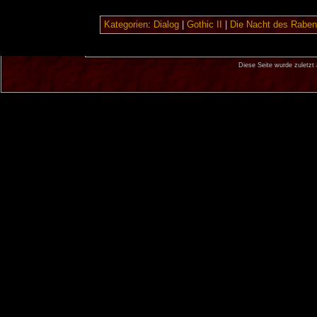
Kategorien
:
Dialog
|
Gothic II
|
Die Nacht des Raben
Diese Seite wurde zuletzt