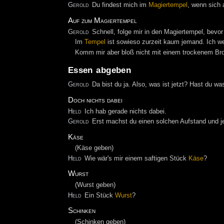
Gerold
Du findest mich im
Magiertempel
, wenn sich 
Auf zum Magiertempel
Gerold
Schnell, folge mir in den Magiertempel, bevo
Im
Tempel
ist sowieso zurzeit kaum jemand. Ich we
Komm mir aber bloß nicht mit einem trockenem Brot
Essen abgeben
Gerold
Da bist du ja. Also, was ist jetzt? Hast du w
Doch nichts dabei
Held
Ich hab gerade nichts dabei.
Gerold
Erst machst du einen solchen Aufstand und je
Käse
(Käse geben)
Held
Wie wär's mir einem saftigen Stück
Käse
?
Wurst
(Wurst geben)
Held
Ein Stück
Wurst
?
Schinken
(Schinken geben)