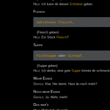
Held
Ich kann dir diesen
Schinken
geben.
Fleisch
Gebratenes Fleisch
(Fleisch geben)
Held
Ein Stück
Fleisch
?
Suppe
Fischsuppe
 oder 
Eintopf
(Suppe geben)
Held
Ich denke, eine gute
Suppe
könnte dir schmeck
Mehr Essen
Gerold
Klar. Her damit. Hast du noch mehr?
Noch mehr Essen
Gerold
Ja. Mehr, mehr!
Das war's