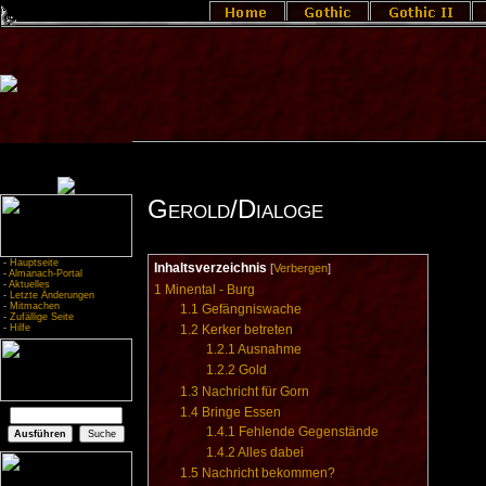
Gerold/Dialoge
-
Hauptseite
Inhaltsverzeichnis
[
Verbergen
]
-
Almanach-Portal
-
Aktuelles
1
Minental - Burg
-
Letzte Änderungen
-
Mitmachen
1.1
Gefängniswache
-
Zufällige Seite
-
Hilfe
1.2
Kerker betreten
1.2.1
Ausnahme
1.2.2
Gold
1.3
Nachricht für Gorn
1.4
Bringe Essen
1.4.1
Fehlende Gegenstände
1.4.2
Alles dabei
1.5
Nachricht bekommen?