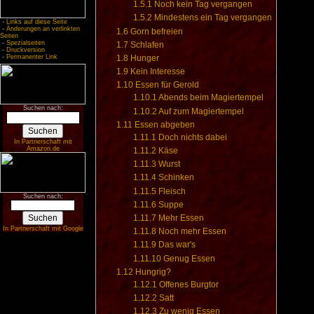
1.5.1
Noch kein Tag vergangen
1.5.2
Mindestens ein Tag vergangen
-
Links auf diese Seite
-
Änderungen an verlinkten
1.6
Gorn befreien
Seiten
-
Spezialseiten
1.7
Schlafen
-
Druckversion
-
Permanenter Link
1.8
Hunger
1.9
Kein Interesse
1.10
Essen für Gerold
1.10.1
Abends beim Magiertempel
Suchen nach:
1.10.2
Auf zum Magiertempel
1.11
Essen abgeben
1.11.1
Doch nichts dabei
In Partnerschaft mit
Amazon.de
1.11.2
Käse
1.11.3
Wurst
1.11.4
Schinken
1.11.5
Fleisch
Suchen nach:
1.11.6
Suppe
1.11.7
Mehr Essen
In Partnerschaft mit Google
1.11.8
Noch mehr Essen
1.11.9
Das war's
1.11.10
Genug Essen
1.12
Hungrig?
1.12.1
Offenes Burgtor
1.12.2
Satt
1.12.3
Zu wenig Essen