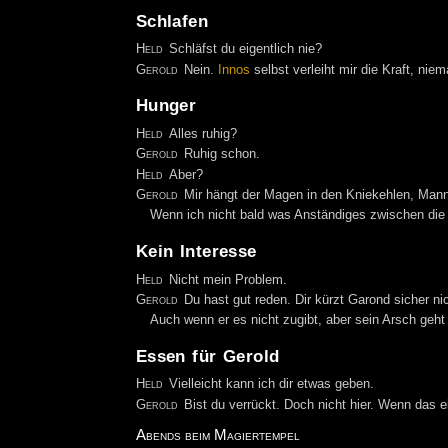
Schlafen
Held
Schläfst du eigentlich nie?
Gerold
Nein.
Innos
selbst verleiht mir die Kraft, ni
Hunger
Held
Alles ruhig?
Gerold
Ruhig schon.
Held
Aber?
Gerold
Mir hängt der Magen in den Kniekehlen, Mann
Wenn ich nicht bald was Anständiges zwischen die
Kein Interesse
Held
Nicht mein Problem.
Gerold
Du hast gut reden. Dir kürzt Garond sicher ni
Auch wenn er es nicht zugibt, aber sein Arsch geht 
Essen für Gerold
Held
Vielleicht kann ich dir etwas geben.
Gerold
Bist du verrückt. Doch nicht hier. Wenn das 
Abends beim Magiertempel