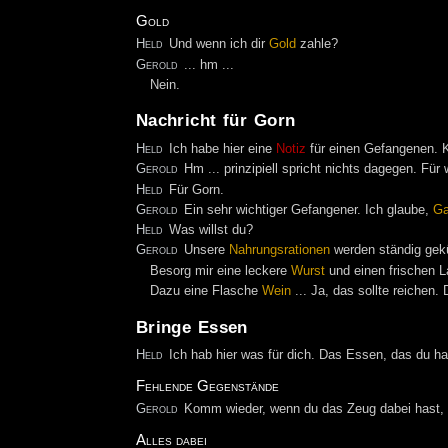
Gold
Held
Und wenn ich dir
Gold
zahle?
Gerold
... hm ...
Nein.
Nachricht für Gorn
Held
Ich habe hier eine
Notiz
für einen Gefangenen. K
Gerold
Hm ... prinzipiell spricht nichts dagegen. Für 
Held
Für Gorn.
Gerold
Ein sehr wichtiger Gefangener. Ich glaube,
Ga
Held
Was willst du?
Gerold
Unsere
Nahrungsrationen
werden ständig gekü
Besorg mir eine leckere
Wurst
und einen frischen 
Dazu eine Flasche
Wein
... Ja, das sollte reichen
Bringe Essen
Held
Ich hab hier was für dich. Das Essen, das du ha
Fehlende Gegenstände
Gerold
Komm wieder, wenn du das Zeug dabei hast, w
Alles dabei