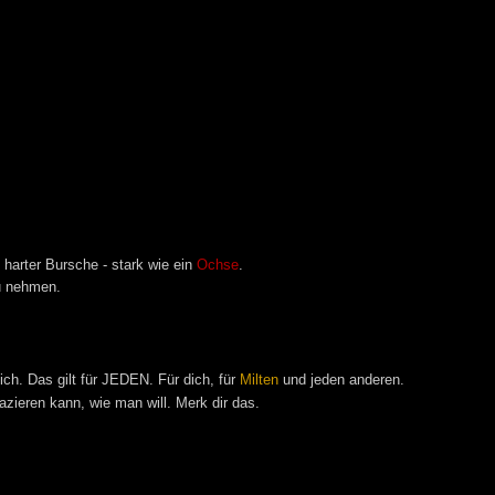
n harter Bursche - stark wie ein
Ochse
.
u nehmen.
h. Das gilt für JEDEN. Für dich, für
Milten
und jeden anderen.
zieren kann, wie man will. Merk dir das.