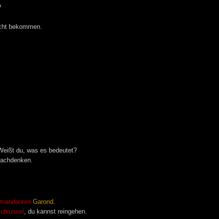
?
icht bekommen.
Weißt du, was es bedeutet?
 nachdenken.
mandanten
Garond
.
chlüssel
, du kannst reingehen.