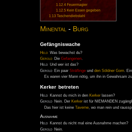
1.12.4
Feuermagier
1.12.5
Kein Essen gegeben
1.13
Taschendiebstahl
Minental
-
Burg
Gefängniswache
Held
Was bewachst du?
Gerold
Die
Gefangenen
.
Held
Und wer ist das?
Gerold
Ein paar
Sträflinge
und
den
Söldner
Gorn
. Ei
Es waren vier Mann nötig, um ihn in Gewahrsam z
Kerker betreten
Held
Kannst du mich in den
Kerker
lassen?
Gerold
Nein. Der
Kerker
ist für NIEMANDEN zugänglic
Das hier ist keine
Taverne
, wo man rein und rausspa
Ausnahme
Held
Kannst du nicht mal eine Ausnahme machen?
Gerold
Nein.