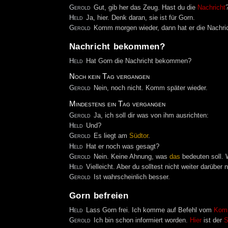
Gerold
Gut, gib her das Zeug. Hast du die
Nachricht
Held
Ja, hier. Denk daran, sie ist für Gorn.
Gerold
Komm morgen wieder, dann hat er die Nachr
Nachricht bekommen?
Held
Hat Gorn die Nachricht bekommen?
Noch kein Tag vergangen
Gerold
Nein, noch nicht. Komm später wieder.
Mindestens ein Tag vergangen
Gerold
Ja, ich soll dir was von ihm ausrichten:
Held
Und?
Gerold
Es liegt am
Südtor
.
Held
Hat er noch was gesagt?
Gerold
Nein. Keine Ahnung, was
das
bedeuten soll. 
Held
Vielleicht. Aber du solltest nicht weiter darüber
Gerold
Ist wahrscheinlich besser.
Gorn befreien
Held
Lass Gorn frei. Ich komme auf Befehl vom
Kom
Gerold
Ich bin schon informiert worden.
Hier
ist der
S