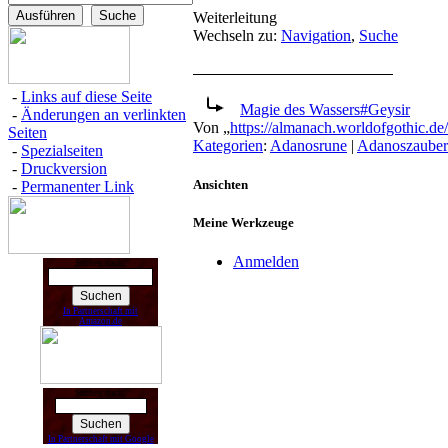
Weiterleitung
Wechseln zu:
Navigation
,
Suche
-
Links auf diese Seite
Magie des Wassers#Geysir
-
Änderungen an verlinkten
Von „
https://almanach.worldofgothic.d
Seiten
Kategorien
:
Adanosrune
|
Adanoszauber
-
Spezialseiten
-
Druckversion
Ansichten
-
Permanenter Link
Meine Werkzeuge
Anmelden
Suchen nach:
In Partnerschaft mit
Amazon.de
Suchen nach:
In Partnerschaft mit Google