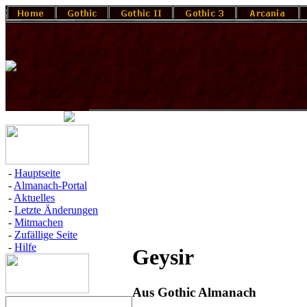
-
Hauptseite
-
Almanach-Portal
-
Aktuelles
-
Letzte Änderungen
-
Mitmachen
-
Zufällige Seite
-
Hilfe
Geysir
Aus Gothic Almanach