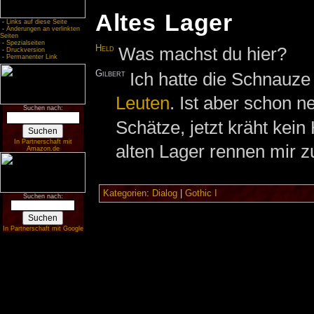
Altes Lager
-
Links auf diese Seite
-
Änderungen an verlinkten
Seiten
-
Spezialseiten
Held
Was machst du hier?
-
Druckversion
-
Permanenter Link
Gilbert
Ich hatte die Schnauze
Leuten
. Ist aber schon n
Suchen nach:
Schätze, jetzt kräht kein
In Partnerschaft mit
alten Lager rennen mir 
Amazon.de
Kategorien
:
Dialog
|
Gothic I
Suchen nach:
In Partnerschaft mit Google