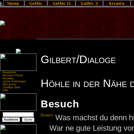
Gilbert/Dialoge
-
Hauptseite
-
Almanach-Portal
-
Aktuelles
Höhle in der Nähe 
-
Letzte Änderungen
-
Mitmachen
-
Zufällige Seite
-
Hilfe
Besuch
Gilbert
Was machst du denn hie
War ne gute Leistung von