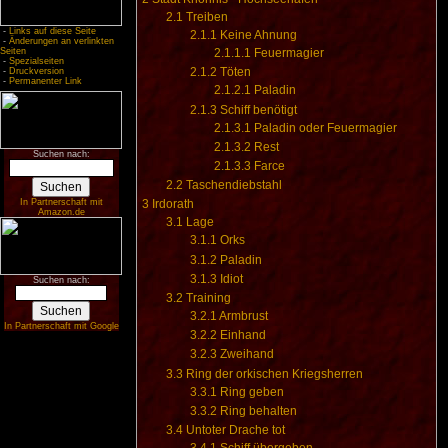
2.1
Treiben
-
Links auf diese Seite
2.1.1
Keine Ahnung
-
Änderungen an verlinkten
Seiten
2.1.1.1
Feuermagier
-
Spezialseiten
2.1.2
Töten
-
Druckversion
-
Permanenter Link
2.1.2.1
Paladin
2.1.3
Schiff benötigt
2.1.3.1
Paladin oder Feuermagier
2.1.3.2
Rest
Suchen nach:
2.1.3.3
Farce
2.2
Taschendiebstahl
In Partnerschaft mit
3
Irdorath
Amazon.de
3.1
Lage
3.1.1
Orks
3.1.2
Paladin
3.1.3
Idiot
Suchen nach:
3.2
Training
3.2.1
Armbrust
In Partnerschaft mit Google
3.2.2
Einhand
3.2.3
Zweihand
3.3
Ring der orkischen Kriegsherren
3.3.1
Ring geben
3.3.2
Ring behalten
3.4
Untoter Drache tot