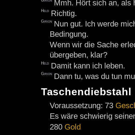
Girion
Mmh. Hört sich an, als 
Held
Richtig.
Girion
Nun gut. Ich werde mich
Bedingung.
Wenn wir die Sache erled
übergeben, klar?
Held
Damit kann ich leben.
Girion
Dann tu, was du tun mus
Taschendiebstahl
Voraussetzung: 73
Gesc
Es wäre schwierig sein
280
Gold