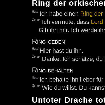
Ring der orkische
Held
Ich habe einen
Ring
der
Girion
Ich vermute, dass
Lord
Gib ihn mir. Ich werde i
Ring geben
Held
Hier hast du ihn.
Girion
Danke. Ich schätze, du
Ring behalten
Held
Ich behalte ihn lieber für
Girion
Wie du willst. Du kanns
Untoter Drache to