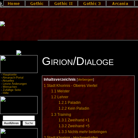
Girion/Dialoge
-
Hauptseite
-
Almanach-Portal
Inhaltsverzeichnis
[
Verbergen
]
-
Aktuelles
-
Letzte Änderungen
1
Stadt Khorinis - Oberes Viertel
-
Mitmachen
-
Zufällige Seite
1.1
Meister
-
Hilfe
1.2
Lehrer
1.2.1
Paladin
1.2.2
Kein Paladin
1.3
Training
1.3.1
Zweihand +1
1.3.2
Zweihand +5
1.3.3
Nichts mehr beibringen
2
Stadt Khorinis - Hochseehafen