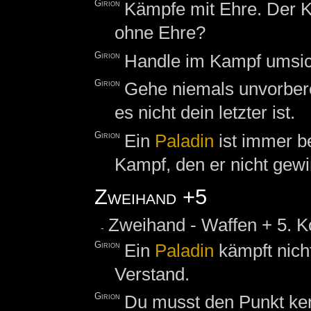
Girion
Kämpfe mit Ehre. Der K
ohne Ehre?
Girion
Handle im Kampf umsich
Girion
Gehe niemals unvorbere
es nicht dein letzter ist.
Girion
Ein
Paladin
ist immer be
Kampf, den er nicht gew
Zweihand +5
Zweihand - Waffen + 5. K
Girion
Ein
Paladin
kämpft nich
Verstand.
Girion
Du musst den Punkt ken