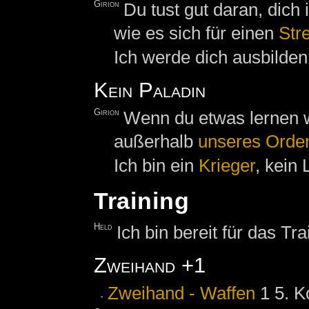
Girion
Du tust gut daran, dich
wie es sich für einen
Stre
Ich werde dich ausbilden.
Kein Paladin
Girion
Wenn du etwas lernen w
außerhalb
unseres
Orde
Ich bin ein
Krieger
, kein 
Training
Held
Ich bin bereit für das Tra
Zweihand +1
Zweihand - Waffen
1 5. K