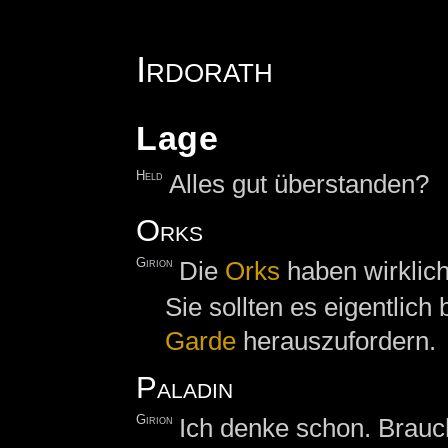
Irdorath
Lage
Held
Alles gut überstanden?
Orks
Girion
Die
Orks
haben wirklich
Sie sollten es eigentlich
Garde
herauszufordern.
Paladin
Girion
Ich denke schon. Brauch