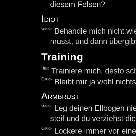
diesem Felsen?
Idiot
Girion
Behandle mich nicht wie
musst, und dann übergibs
Training
Held
Trainiere mich, desto sc
Girion
Bleibt mir ja wohl nicht
Armbrust
Girion
Leg deinen Ellbogen nie
steif und du verziehst di
Girion
Lockere immer vor eine