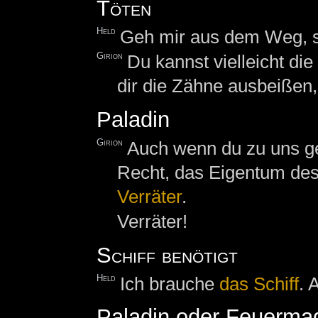
Töten
Held
Geh mir aus dem Weg, so
Girion
Du kannst vielleicht di
dir die Zähne ausbeißen
Paladin
Girion
Auch wenn du zu uns geh
Recht, das Eigentum des
Verräter
.
Verräter!
Schiff benötigt
Held
Ich brauche
das
Schiff
. 
Paladin oder Feuermag