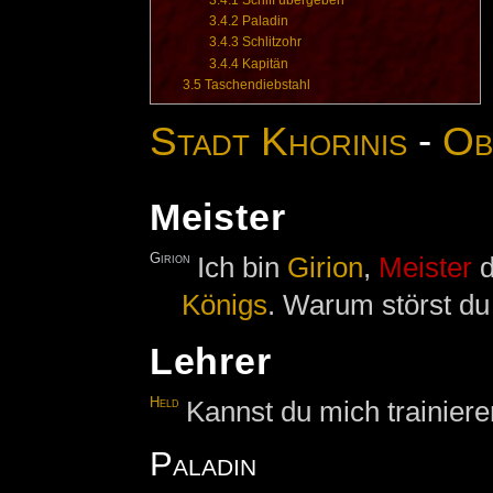
3.4.1
Schiff übergeben
3.4.2
Paladin
3.4.3
Schlitzohr
3.4.4
Kapitän
3.5
Taschendiebstahl
Stadt Khorinis
-
Ob
Meister
Girion
Ich bin
Girion
,
Meister
d
Königs
. Warum störst d
Lehrer
Held
Kannst du mich trainier
Paladin