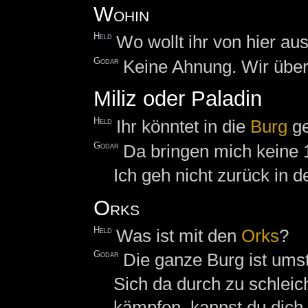
Wohin
Held
Wo wollt ihr von hier au
Godar
Keine Ahnung. Wir über
Miliz oder Paladin
Held
Ihr könntet in die
Burg
ge
Godar
Da bringen mich keine
Ich geh nicht zurück in d
Orks
Held
Was ist mit den
Orks
?
Godar
Die ganze Burg ist umst
Sich da durch zu schlei
kämpfen, kannst du dich 