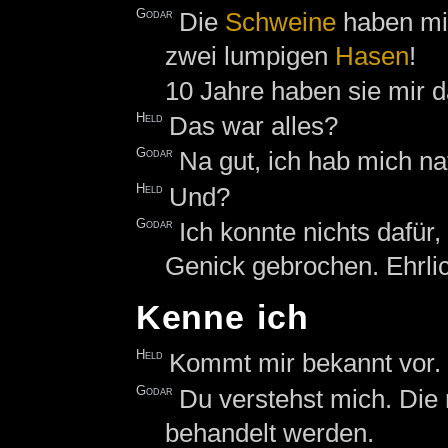
Godar
Die
Schweine
haben mi
zwei lumpigen
Hasen
!
10 Jahre haben sie mir 
Held
Das war alles?
Godar
Na gut, ich hab mich na
Held
Und?
Godar
Ich konnte nichts dafür,
Genick gebrochen. Ehrli
Kenne ich
Held
Kommt mir bekannt vor.
Godar
Du verstehst mich. Die 
behandelt werden.