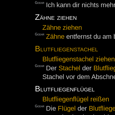
Godar
Ich kann dir nichts mehr
Zähne ziehen
Zähne ziehen
Godar
Zähne
entfernst du am 
Blutfliegenstachel
Blutfliegenstachel ziehen
Godar
Der
Stachel
der
Blutfli
Stachel vor dem Abschne
Blutfliegenflügel
Blutfliegenflügel reißen
Godar
Die
Flügel
der
Blutflieg