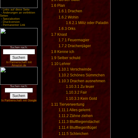
1.6
Plan
-
Links auf diese Seite
1.6.1
Drachen
-
Änderungen an verlinkten
Seiten
1.6.2
Wohin
-
Spezialseiten
-
Druckversion
1.6.2.1
Miliz oder Paladin
-
Permanenter Link
1.6.3
Orks
1.7
Knast
1.7.1
Feuermagier
1.7.2
Drachenjäger
Suchen nach:
1.8
Kenne ich
1.9
Selber schuld
In Partnerschaft mit
1.10
Lehrer
Amazon.de
1.10.1
Verschwinde
1.10.2
Schönes Sümmchen
1.10.3
Drachen ausnehmen
1.10.3.1
Zu teuer
Suchen nach:
1.10.3.2
Fair
1.10.3.3
Kein Gold
In Partnerschaft mit Google
1.11
Tierverwertung
1.11.1
Alles gelernt
1.11.2
Zähne ziehen
1.11.3
Blutfliegenstachel
1.11.4
Blutfliegenflügel
1.11.5
Schleichen