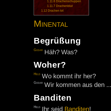
1.11.6
Drachenschuppen
1.11.7
Drachenblut
1.12
Drachen tot
Minental
Begrüßung
Godar
Häh? Was?
Woher?
Held
Wo kommt ihr her?
Godar
Wir kommen aus den ...
Banditen
Held
Ihr seid
Banditen
!