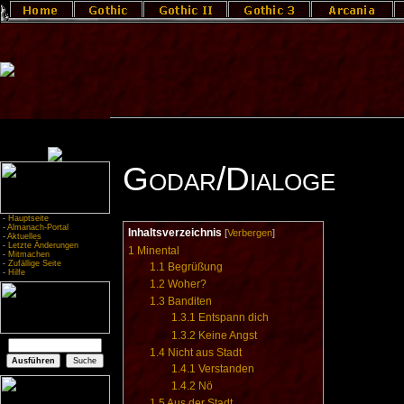
Godar/Dialoge
-
Hauptseite
-
Almanach-Portal
Inhaltsverzeichnis
[
Verbergen
]
-
Aktuelles
-
Letzte Änderungen
1
Minental
-
Mitmachen
-
Zufällige Seite
1.1
Begrüßung
-
Hilfe
1.2
Woher?
1.3
Banditen
1.3.1
Entspann dich
1.3.2
Keine Angst
1.4
Nicht aus Stadt
1.4.1
Verstanden
1.4.2
Nö
1.5
Aus der Stadt