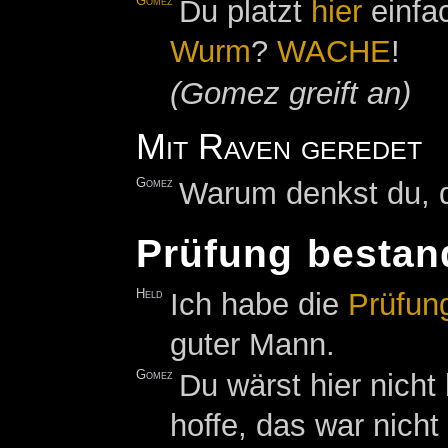
Gomez
Du platzt
hier
einfac
Wurm
?
WACHE
!
(Gomez greift an)
Mit Raven geredet
Gomez
Warum denkst du, d
Prüfung bestan
Held
Ich habe die
Prüfun
guter Mann.
Gomez
Du wärst hier nich
hoffe, das war nicht