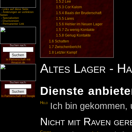
1.5.2
Lee
1.5.3
Cor Kalom
-
Links auf diese Seite
-
Änderungen an verlinkten
1.5.4
Baals der Bruderschaft
Seiten
1.5.5
Lares
-
Spezialseiten
-
Druckversion
1.5.6
Hehler im Neuen Lager
-
Permanenter Link
1.5.7
Zu wenig Kontakte
1.5.8
Genug Kontakte
1.6
Schatten
Suchen nach:
1.7
Zwischenbericht
1.8
Letzter Kampf
In Partnerschaft mit
Amazon.de
Altes Lager - H
Suchen nach:
Dienste anbiet
In Partnerschaft mit Google
Held
Ich bin gekommen, 
Nicht mit Raven ger