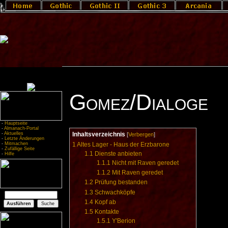
Gomez/Dialoge
-
Hauptseite
-
Almanach-Portal
-
Aktuelles
Inhaltsverzeichnis
[
Verbergen
]
-
Letzte Änderungen
-
Mitmachen
1
Altes Lager - Haus der Erzbarone
-
Zufällige Seite
1.1
Dienste anbieten
-
Hilfe
1.1.1
Nicht mit Raven geredet
1.1.2
Mit Raven geredet
1.2
Prüfung bestanden
1.3
Schwachköpfe
1.4
Kopf ab
1.5
Kontakte
1.5.1
Y'Berion