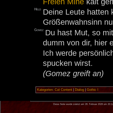
Freien Mine
kalt ge
Held
Deine Leute hatten k
Größenwahnsinn nur 
Gomez
Du hast Mut, so mi
dumm von dir, hier 
Ich werde persönlich
spucken wirst.
(Gomez greift an)
Kategorien
:
Cut Content
|
Dialog
|
Gothic I
Diese Seite wurde zuletzt am 28. Februar 2026 um 20:1