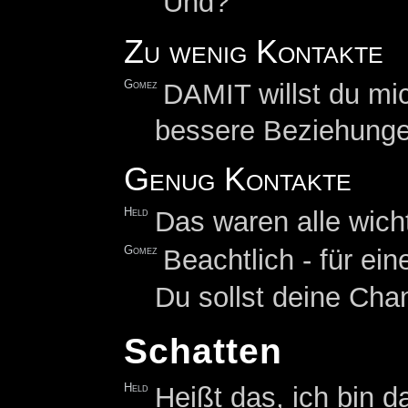
Und?
Zu wenig Kontakte
Gomez
DAMIT willst du m
bessere Beziehung
Genug Kontakte
Held
Das waren alle wich
Gomez
Beachtlich - für ein
Du sollst deine Cha
Schatten
Held
Heißt das, ich bin d