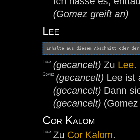
Ich hasse es, enttä
(Gomez greift an)
Lee
Inhalte aus diesem Abschnitt oder der
Held
(gecancelt)
Zu
Lee
.
Gomez
(gecancelt)
Lee ist 
(gecancelt)
Dann sie
(gecancelt)
(Gomez g
Cor Kalom
Held
Zu
Cor Kalom
.