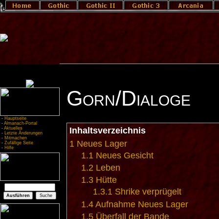
Gorn/Dialoge
-
Hauptseite
-
Almanach-Portal
-
Aktuelles
Inhaltsverzeichnis
-
Letzte Änderungen
-
Mitmachen
1
Neues Lager
-
Zufällige Seite
-
Hilfe
1.1
Neues Gesicht
1.2
Leben
1.3
Hütte
1.3.1
Shrike verprügelt
1.4
Aufnahme Neues Lager
1.5
Überfall der Bande