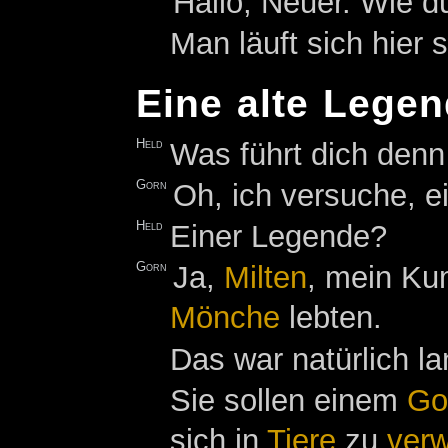
Hallo, Neuer. Wie du
Man läuft sich hier
Eine alte Lege
Held
Was führt dich denn
Gorn
Oh, ich versuche, e
Held
Einer Legende?
Gorn
Ja,
Milten
, mein K
Mönche
lebten.
Das war natürlich l
Sie sollen einem
Go
sich in
Tiere
zu
ver