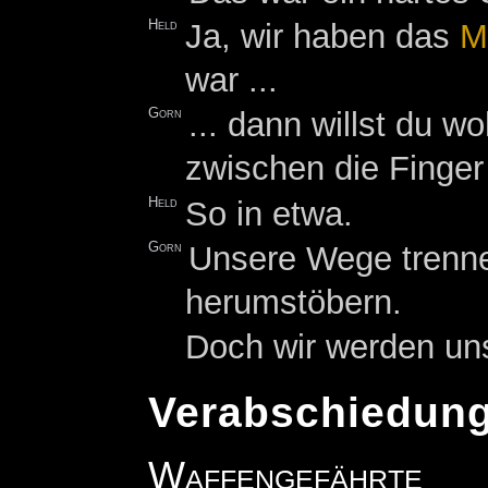
Held
Ja, wir haben das
M
war ...
Gorn
... dann willst du 
zwischen die Finger
Held
So in etwa.
Gorn
Unsere Wege trennen
herumstöbern.
Doch wir werden uns
Verabschiedun
Waffengefährte