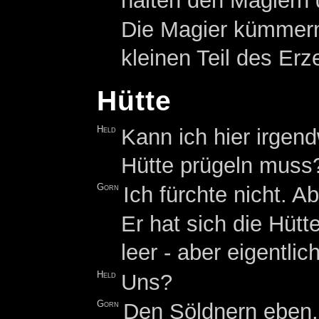
halten den Magiern 
Die Magier kümmern
kleinen Teil des Er
Hütte
Held
Kann ich hier irgen
Hütte prügeln muss
Gorn
Ich fürchte nicht. 
Er hat sich die Hüt
leer - aber eigentlic
Held
Uns?
Gorn
Den Söldnern eben.