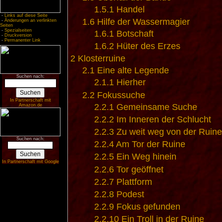
1.5.1
Handel
-
Links auf diese Seite
1.6
Hilfe der Wassermagier
-
Änderungen an verlinkten
Seiten
-
Spezialseiten
1.6.1
Botschaft
-
Druckversion
-
Permanenter Link
1.6.2
Hüter des Erzes
2
Klosterruine
2.1
Eine alte Legende
Suchen nach:
2.1.1
Hierher
2.2
Fokussuche
In Partnerschaft mit
2.2.1
Gemeinsame Suche
Amazon.de
2.2.2
Im Inneren der Schlucht
2.2.3
Zu weit weg von der Ruine
Suchen nach:
2.2.4
Am Tor der Ruine
2.2.5
Ein Weg hinein
In Partnerschaft mit Google
2.2.6
Tor geöffnet
2.2.7
Plattform
2.2.8
Podest
2.2.9
Fokus gefunden
2.2.10
Ein Troll in der Ruine