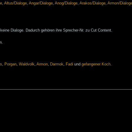
ge
,
Altus/Dialoge
,
Angar/Dialoge
,
Anog/Dialoge
,
Arakos/Dialoge
,
Armon/Dialog
 keine Dialoge. Dadurch gehören ihre Sprecher-Nr. zu Cut Content.
n.
os
,
Porgan‎
,
Waldvolk‎
,
Armon
,
Darmok
,
Fadi
und
gefangener Koch
.