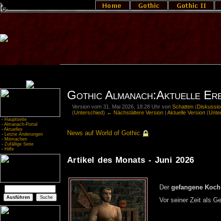
Gothic Almanach:Aktuelle Ere
Version vom 31. Mai 2026, 18:28 Uhr von
Schatten
(
Diskussio
(
Unterschied
)
← Nächstältere Version
|
Aktuelle Version
(
Unte
-
Hauptseite
-
Almanach-Portal
-
Aktuelles
News auf World of Gothic.
-
Letzte Änderungen
-
Mitmachen
-
Zufällige Seite
-
Hilfe
Artikel des Monats - Juni 2026
Der
ge­fan­ge­ne Koch
Vor sei­ner Zeit als Ge