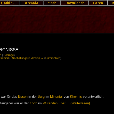
ignisse
n
|
Beiträge
)
rschied
) |
Nächstjüngere Version →
(
Unterschied
)
war für das
Es­sen
in der
Burg
im
Mi­nen­tal
von
Kho­ri­nis
ver­ant­wort­lich.
­fan­ge­ner war er der
Koch
im
Wü­ten­den Eber
...
(Wei­ter­le­sen)