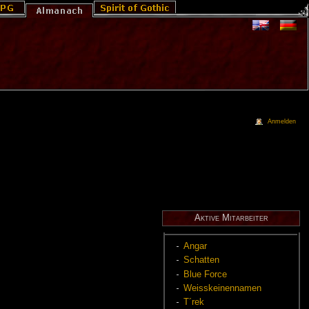
Anmelden
Ak­ti­ve Mit­ar­bei­ter
An­gar
Schat­ten
Blue Force
Weiss­kei­nen­na­men
T´rek