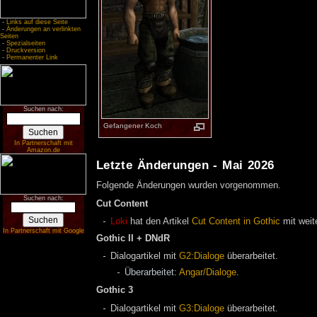
-
Links auf diese Seite
-
Änderungen an verlinkten
Seiten
-
Spezialseiten
-
Druckversion
-
Permanenter Link
Suchen nach:
Ge­fan­ge­ner Koch
In Partnerschaft mit
Amazon.de
Letzte Änderungen - Mai 2026
Folgende Änderungen wurden vorgenommen.
Suchen nach:
Cut Content
Loki
hat den Artikel
Cut Content in Gothic
mit weit
In Partnerschaft mit Google
Gothic II + DNdR
Dialogartikel mit
G2:Dialoge
überarbeitet.
Überarbeitet:
Angar/Dialoge
.
Gothic 3
Dialogartikel mit
G3:Dialoge
überarbeitet.