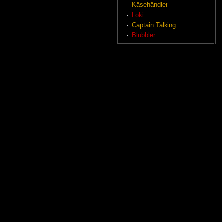
Kä­se­händ­ler
Loki
Cap­tain Tal­king
Blub­b­ler