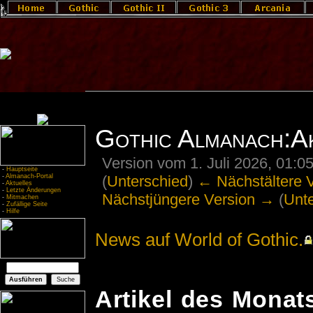
Gothic Almanach:Ak
Version vom 1. Juli 2026, 01:0
-
Hauptseite
(
Unterschied
)
← Nächstältere 
-
Almanach-Portal
-
Aktuelles
-
Letzte Änderungen
Nächstjüngere Version →
(
Unt
-
Mitmachen
-
Zufällige Seite
-
Hilfe
News auf World of Gothic.
Artikel des Monats