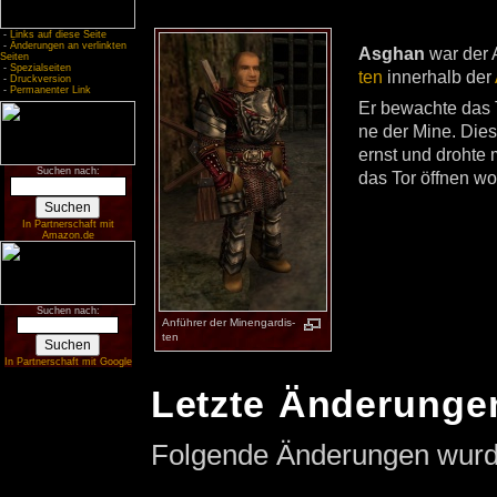
-
Links auf diese Seite
-
Änderungen an verlinkten
As­ghan
war der A
Seiten
-
Spezialseiten
ten
in­ner­halb der
-
Druckversion
-
Permanenter Link
Er be­wach­te das 
ne der Mine. Die­
ernst und droh­te m
Suchen nach:
das Tor öff­nen wol
In Partnerschaft mit
Amazon.de
Suchen nach:
An­füh­rer der Mi­nen­gar­dis­
ten
In Partnerschaft mit Google
Letzte Änderungen
Folgende Änderungen wur