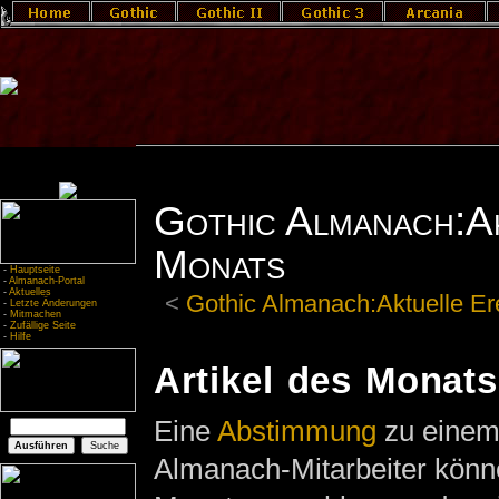
Gothic Almanach:Ak
Monats
-
Hauptseite
-
Almanach-Portal
-
Aktuelles
<
Gothic Almanach:Aktuelle Er
-
Letzte Änderungen
-
Mitmachen
-
Zufällige Seite
-
Hilfe
Artikel des Monats
Eine
Abstimmung
zu einem 
Almanach-Mitarbeiter können