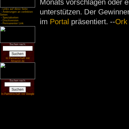
Monats vorschlagen oder e
unterstützen. Der Gewinne
-
Links auf diese Seite
-
Änderungen an verlinkten
Seiten
-
Spezialseiten
im
Portal
präsentiert. --
Ork
-
Druckversion
-
Permanenter Link
Suchen nach:
In Partnerschaft mit
Amazon.de
Suchen nach:
In Partnerschaft mit Google