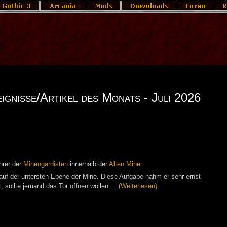
gnisse/Artikel des Monats - Juli 2026
h­rer der
Mi­nen­gar­dis­ten
in­ner­halb der
Al­ten Mine
.
auf der un­ters­ten Ebe­ne der Mine. Die­se Auf­ga­be nahm er sehr ernst
, soll­te je­mand das Tor öff­nen wol­len ...
(Wei­ter­le­sen)