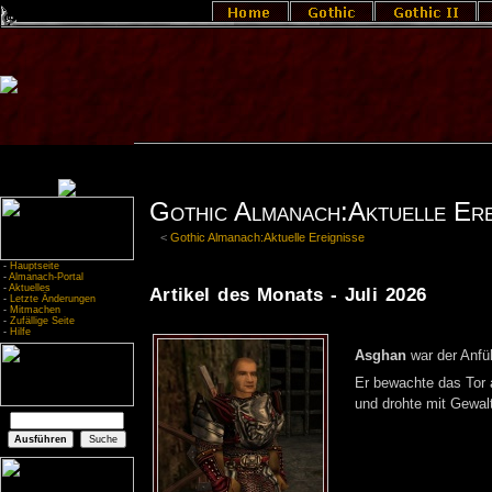
Gothic Almanach:Aktuelle Erei
<
Gothic Almanach:Aktuelle Ereignisse
-
Hauptseite
-
Almanach-Portal
-
Aktuelles
Artikel des Monats - Juli 2026
-
Letzte Änderungen
-
Mitmachen
-
Zufällige Seite
-
Hilfe
As­ghan
war der An­fü
Er be­wach­te das Tor 
und droh­te mit Ge­walt