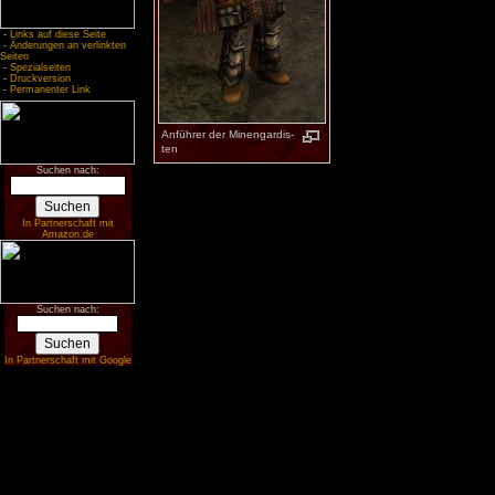
-
Links auf diese Seite
-
Änderungen an verlinkten
Seiten
-
Spezialseiten
-
Druckversion
-
Permanenter Link
An­füh­rer der Mi­nen­gar­dis­
ten
Suchen nach:
In Partnerschaft mit
Amazon.de
Suchen nach:
In Partnerschaft mit Google