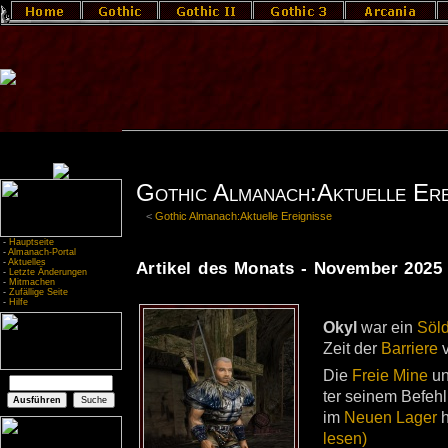
Gothic Almanach:Aktuelle Ere
<
Gothic Almanach:Aktuelle Ereignisse
-
Hauptseite
-
Almanach-Portal
-
Aktuelles
Artikel des Monats - November 2025
-
Letzte Änderungen
-
Mitmachen
-
Zufällige Seite
-
Hilfe
Okyl
war ein
Söld
Zeit der
Bar­rie­re
Die
Freie Mine
un
ter sei­nem Be­fehl
im
Neu­en La­ger
h
le­sen)