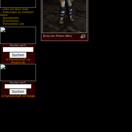
-
Links auf diese Seite
-
Änderungen an verlinkten
Seiten
-
Spezialseiten
-
Druckversion
-
Permanenter Link
Boss der Frei­en Mine
Suchen nach:
In Partnerschaft mit
Amazon.de
Suchen nach:
In Partnerschaft mit Google