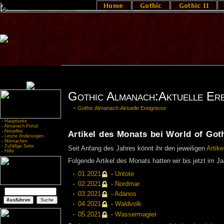
Gothic Almanach:Aktuelle Ere
<
Gothic Almanach:Aktuelle Ereignisse
-
Hauptseite
-
Almanach-Portal
-
Aktuelles
Artikel des Monats bei World of Got
-
Letzte Änderungen
-
Mitmachen
-
Zufällige Seite
Seit Anfang des Jahres könnt ihr den jeweiligen
Artik
-
Hilfe
Folgende Artikel des Monats hatten wir bis jetzt im J
01.2021
-
Untote
02.2021
-
Nordmar
03.2021
-
Adanos
04.2021
-
Waldvolk
05.2021
-
Wassermagier