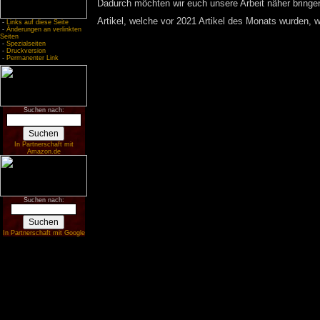
Dadurch möchten wir euch unsere Arbeit näher bringen 
Artikel, welche vor 2021 Artikel des Monats wurden,
-
Links auf diese Seite
-
Änderungen an verlinkten
Seiten
-
Spezialseiten
-
Druckversion
-
Permanenter Link
Suchen nach:
In Partnerschaft mit
Amazon.de
Suchen nach:
In Partnerschaft mit Google