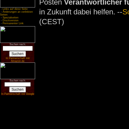
Posten
Verantwortlicher f
in Zukunft dabei helfen. --
S
-
Links auf diese Seite
-
Änderungen an verlinkten
Seiten
-
Spezialseiten
(CEST)
-
Druckversion
-
Permanenter Link
Suchen nach:
In Partnerschaft mit
Amazon.de
Suchen nach:
In Partnerschaft mit Google