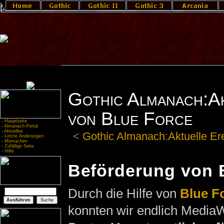
Gothic Almanach:Ak
von Blue Force
-
Hauptseite
-
Almanach-Portal
-
Aktuelles
<
Gothic Almanach:Aktuelle Er
-
Letzte Änderungen
-
Mitmachen
-
Zufällige Seite
-
Hilfe
Beförderung von 
Durch die Hilfe von
Blue F
konnten wir endlich MediaW