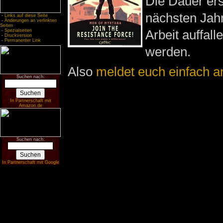
Die Dauer ers
nächsten Jahr
-
Links auf diese Seite
-
Änderungen an verlinkten
Seiten
Arbeit auffall
-
Spezialseiten
-
Druckversion
-
Permanenter Link
werden.
Also
meldet euch einfach a
Suchen nach:
In Partnerschaft mit
Amazon.de
Suchen nach:
In Partnerschaft mit Google