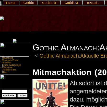
Gothic Almanach:Ak
<
Gothic Almanach:Aktuelle Er
-
Hauptseite
-
Almanach-Portal
-
Aktuelles
-
Letzte Änderungen
-
Mitmachen
Mitmachaktion (20
-
Zufällige Seite
-
Hilfe
Ab sofort ist
angemeldeten 
dazu, möglichs