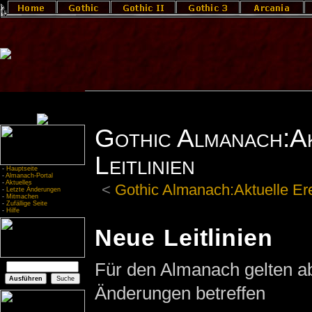
Gothic Almanach:Ak
Leitlinien
-
Hauptseite
-
Almanach-Portal
-
Aktuelles
<
Gothic Almanach:Aktuelle Er
-
Letzte Änderungen
-
Mitmachen
-
Zufällige Seite
-
Hilfe
Neue Leitlinien
Für den Almanach gelten a
Änderungen betreffen