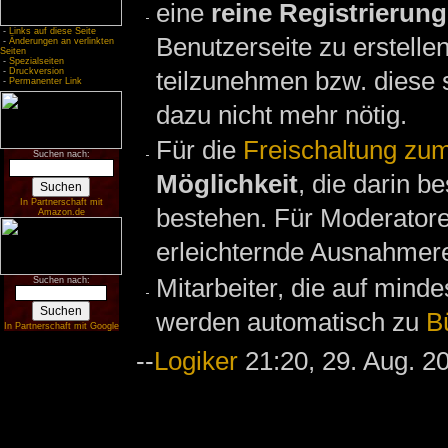
eine
reine Registrierung
-
Links auf diese Seite
Benutzerseite zu erstelle
-
Änderungen an verlinkten
Seiten
-
Spezialseiten
-
Druckversion
teilzunehmen bzw. diese s
-
Permanenter Link
dazu nicht mehr nötig.
Für die
Freischaltung zum
Suchen nach:
Möglichkeit
, die darin b
In Partnerschaft mit
bestehen. Für Moderatoren
Amazon.de
erleichternde Ausnahmere
Mitarbeiter, die auf mind
Suchen nach:
werden automatisch zu
B
In Partnerschaft mit Google
--
Logiker
21:20, 29. Aug. 2