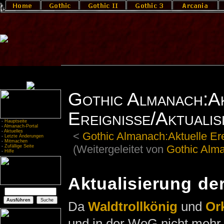
Gothic Almanach:A
Ereignisse/Aktuali
-
Hauptseite
-
Almanach-Portal
-
Aktuelles
<
Gothic Almanach:Aktuelle Er
-
Letzte Änderungen
-
Mitmachen
(Weitergeleitet von
Gothic Alma
-
Zufällige Seite
-
Hilfe
Aktualisierung de
Da
Waldtrollkönig
und
Or
und in der WoG nicht mehr