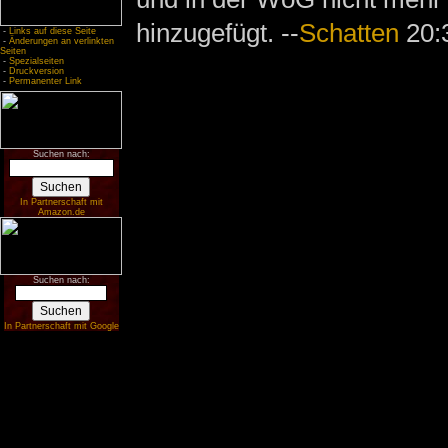
hinzugefügt. --
Schatten
20:3
-
Links auf diese Seite
-
Änderungen an verlinkten
Seiten
-
Spezialseiten
-
Druckversion
-
Permanenter Link
Suchen nach:
In Partnerschaft mit
Amazon.de
Suchen nach:
In Partnerschaft mit Google