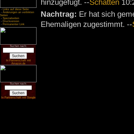
hinzugefügt. --
Schatten
10:2
-
Links auf diese Seite
Nachtrag:
Er hat sich geme
-
Änderungen an verlinkten
Seiten
-
Spezialseiten
-
Druckversion
Ehemaligen zugestimmt. --
-
Permanenter Link
Suchen nach:
In Partnerschaft mit
Amazon.de
Suchen nach:
In Partnerschaft mit Google