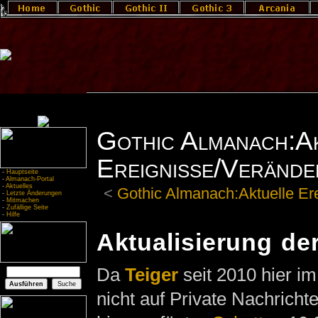
Gothic Almanach:A
Ereignisse/Verände
-
Hauptseite
-
Almanach-Portal
-
Aktuelles
<
Gothic Almanach:Aktuelle Er
-
Letzte Änderungen
-
Mitmachen
-
Zufällige Seite
-
Hilfe
Aktualisierung der
Da
Teiger
seit 2010 hier i
nicht auf Private Nachrich