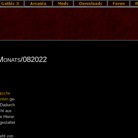
 Monats/082022
i­sche
n­ten
ge­
 Da­durch
cht aus
 Hier­ar­
e­stal­tet
 geht von