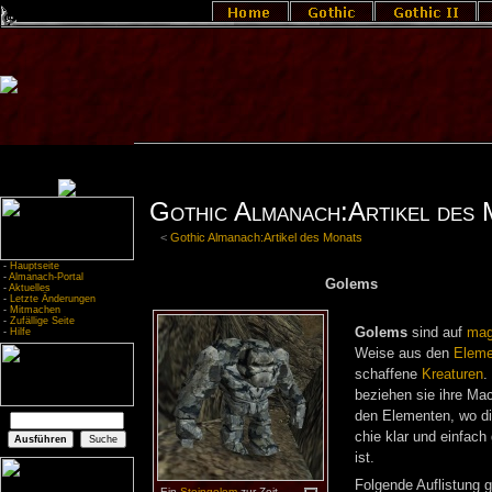
Gothic Almanach:Artikel des
<
Gothic Almanach:Artikel des Monats
-
Hauptseite
-
Almanach-Portal
Go­lems
-
Aktuelles
-
Letzte Änderungen
-
Mitmachen
-
Zufällige Seite
Go­lems
sind auf
ma­g
-
Hilfe
Wei­se aus den
Ele­me
schaf­fe­ne
Krea­tu­ren
.
be­zie­hen sie ihre Ma
den Ele­men­ten, wo die
chie klar und ein­fach g
ist.
Fol­gen­de Auf­lis­tung
Ein
Stein­go­lem
zur Zeit