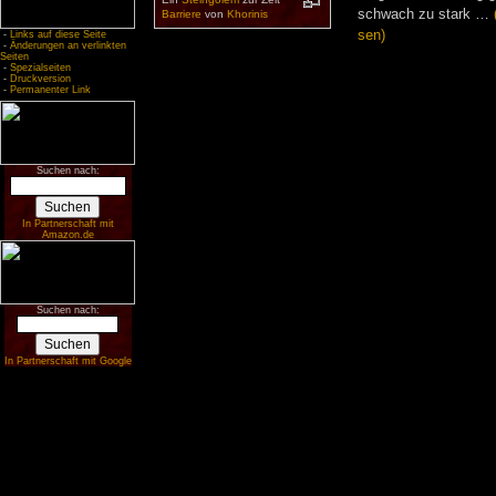
schwach zu stark …
Bar­rie­re
von
Kho­ri­nis
sen)
-
Links auf diese Seite
-
Änderungen an verlinkten
Seiten
-
Spezialseiten
-
Druckversion
-
Permanenter Link
Suchen nach:
In Partnerschaft mit
Amazon.de
Suchen nach:
In Partnerschaft mit Google