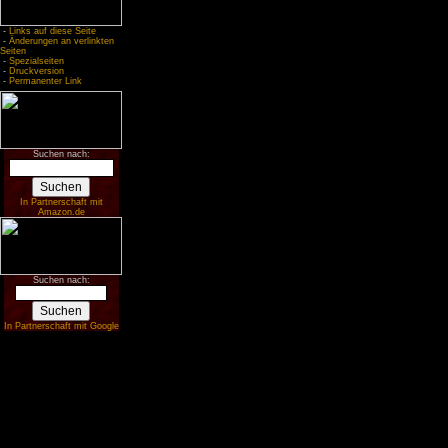
-
Links auf diese Seite
-
Änderungen an verlinkten
Seiten
-
Spezialseiten
-
Druckversion
-
Permanenter Link
Suchen nach:
In Partnerschaft mit
Amazon.de
Suchen nach:
In Partnerschaft mit Google