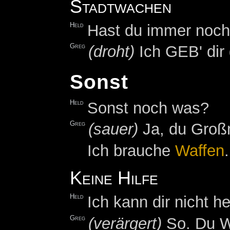
Stadtwachen
Held
Hast du immer noch
Greg
(droht)
Ich GEB' dir 
Sonst
Held
Sonst noch was?
Greg
(sauer)
Ja, du Großm
Ich brauche
Waffen
Keine Hilfe
Held
Ich kann dir nicht he
Greg
(verärgert)
So. Du W