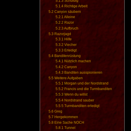
5.1.3
Schuldig
5.1.4
Richtige Arbeit
5.2
Canyon säubern
5.2.1
Alleine
5.2.2
Razor
5.2.3
Aufbruch
5.3
Razorjagd
5.3.1
Hilfe
5.3.2
Viecher
5.3.3
Erledigt
5.4
Banditenrüstung
5.4.1
Nützlich machen
5.4.2
Canyon
5.4.3
Banditen ausspionieren
5.5
Weitere Aufgaben
5.5.1
Morgan und der Nordstrand
5.5.2
Francis und die Turmbanditen
5.5.3
Wenn du willst
5.5.4
Nordstrand sauber
5.5.5
Turmbanditen erledigt
5.6
Greg
5.7
Hergekommen
5.8
Eine Sache NOCH
5.8.1
Tunnel