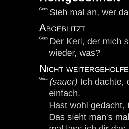
Greg
Sieh mal an, wer da
Abgeblitzt
Greg
Der Kerl, der mich 
wieder, was?
Nicht weitergeholf
Greg
(sauer)
Ich dachte, 
einfach.
Hast wohl gedacht, 
Das sieht man's mal 
mal lass ich dir das