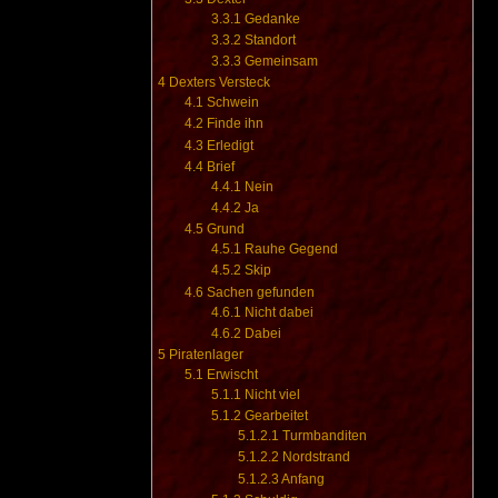
3.3.1
Gedanke
3.3.2
Standort
3.3.3
Gemeinsam
4
Dexters Versteck
4.1
Schwein
4.2
Finde ihn
4.3
Erledigt
4.4
Brief
4.4.1
Nein
4.4.2
Ja
4.5
Grund
4.5.1
Rauhe Gegend
4.5.2
Skip
4.6
Sachen gefunden
4.6.1
Nicht dabei
4.6.2
Dabei
5
Piratenlager
5.1
Erwischt
5.1.1
Nicht viel
5.1.2
Gearbeitet
5.1.2.1
Turmbanditen
5.1.2.2
Nordstrand
5.1.2.3
Anfang