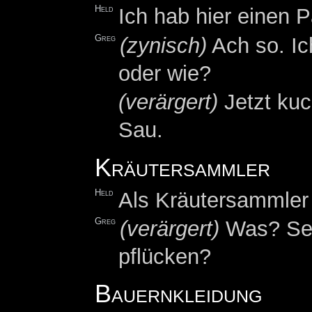
Held
Ich hab hier einen P
Greg
(zynisch)
Ach so. Ich
oder wie?
(verärgert)
Jetzt kuc
Sau.
Kräutersammler
Held
Als Kräutersammler
Greg
(verärgert)
Was? Seh
pflücken?
Bauernkleidung