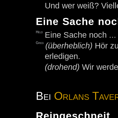
Und wer weiß? Viell
Eine Sache no
Held
Eine Sache noch ...
Greg
(überheblich)
Hör zu
erledigen.
(drohend)
Wir werden
Bei
Orlans Tave
Reingeschneit