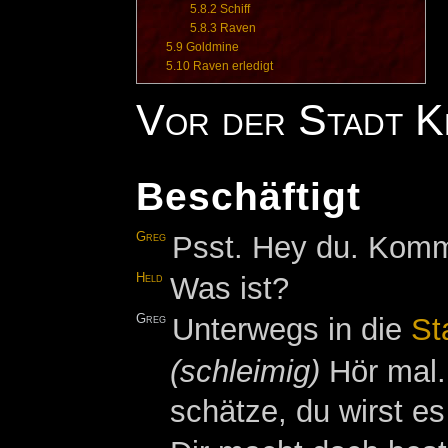
5.8.2
Schiff
5.8.3
Raven
5.9
Goldmine
5.10
Raven erledigt
Vor der Stadt K
Beschäftigt
Greg
Psst. Hey du. Komm
Held
Was ist?
Greg
Unterwegs in die
St
(schleimig)
Hör mal. 
schätze, du wirst es