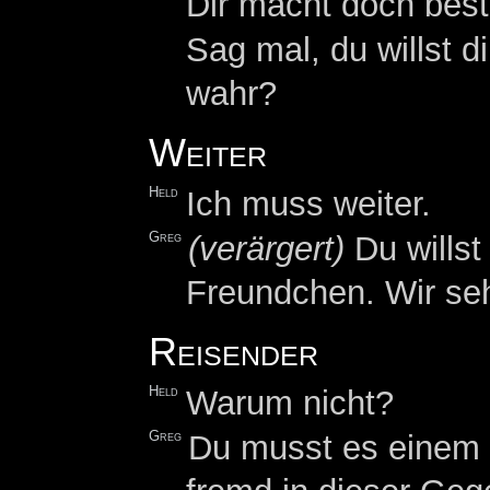
Dir macht doch best
Sag mal, du willst 
wahr?
Weiter
Held
Ich muss weiter.
Greg
(verärgert)
Du willst
Freundchen. Wir se
Reisender
Held
Warum nicht?
Greg
Du musst es einem