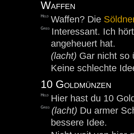
Waffen
Held
Waffen? Die
Söldne
Greg
Interessant. Ich hö
angeheuert hat.
(lacht)
Gar nicht so ü
Keine schlechte Idee
10 Goldmünzen
Held
Hier hast du 10 Go
Greg
(lacht)
Du armer Schl
bessere Idee.