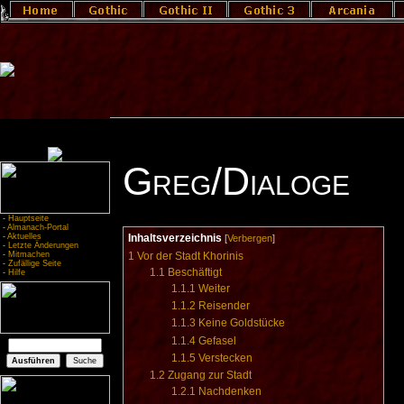
Greg/Dialoge
-
Hauptseite
-
Almanach-Portal
-
Aktuelles
Inhaltsverzeichnis
[
Verbergen
]
-
Letzte Änderungen
-
Mitmachen
1
Vor der Stadt Khorinis
-
Zufällige Seite
1.1
Beschäftigt
-
Hilfe
1.1.1
Weiter
1.1.2
Reisender
1.1.3
Keine Goldstücke
1.1.4
Gefasel
1.1.5
Verstecken
1.2
Zugang zur Stadt
1.2.1
Nachdenken