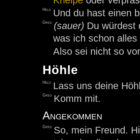
Kneipe
oder verpras
Held
Und du hast einen b
Greg
(sauer)
Du würdest d
was ich schon alles 
Also sei nicht so vo
Höhle
Held
Lass uns deine Höh
Greg
Komm mit.
Angekommen
Greg
So, mein Freund. Hie