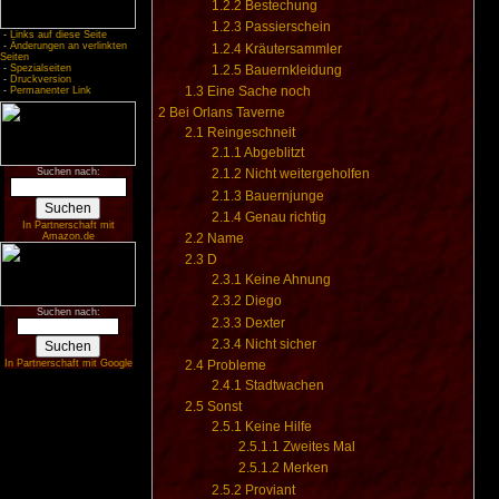
1.2.2
Bestechung
1.2.3
Passierschein
-
Links auf diese Seite
-
Änderungen an verlinkten
1.2.4
Kräutersammler
Seiten
1.2.5
Bauernkleidung
-
Spezialseiten
-
Druckversion
1.3
Eine Sache noch
-
Permanenter Link
2
Bei Orlans Taverne
2.1
Reingeschneit
2.1.1
Abgeblitzt
Suchen nach:
2.1.2
Nicht weitergeholfen
2.1.3
Bauernjunge
2.1.4
Genau richtig
In Partnerschaft mit
Amazon.de
2.2
Name
2.3
D
2.3.1
Keine Ahnung
2.3.2
Diego
Suchen nach:
2.3.3
Dexter
2.3.4
Nicht sicher
In Partnerschaft mit Google
2.4
Probleme
2.4.1
Stadtwachen
2.5
Sonst
2.5.1
Keine Hilfe
2.5.1.1
Zweites Mal
2.5.1.2
Merken
2.5.2
Proviant