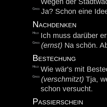
Wegen der Stadtwac
Greg
Ja? Schon eine Ide
Nachdenken
Held
Ich muss darüber e
Greg
(ernst)
Na schön. Abe
Bestechung
Held
Wie wär's mit Best
Greg
(verschmitzt)
Tja, we
schon versucht.
Passierschein