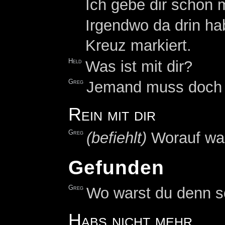
Ich gebe dir schon 
Irgendwo da drin ha
Kreuz markiert.
Held
Was ist mit dir?
Greg
Jemand muss doch au
Rein mit dir
Greg
(befiehlt)
Worauf war
Gefunden
Greg
Wo warst du denn s
Habs nicht mehr