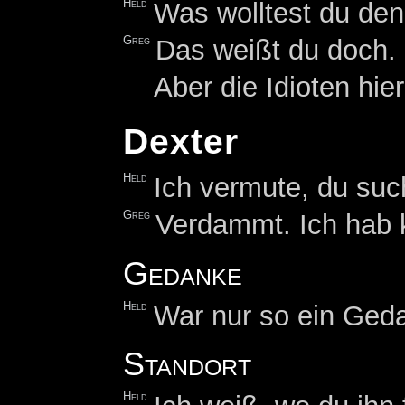
Held
Was wolltest du de
Greg
Das weißt du doch. 
Aber die Idioten hie
Dexter
Held
Ich vermute, du suc
Greg
Verdammt. Ich hab k
Gedanke
Held
War nur so ein Ged
Standort
Held