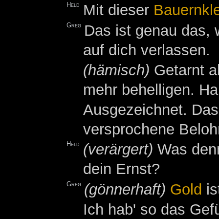
Held
Mit dieser
Bauernkl
Greg
Das ist genau das, 
auf dich verlassen.
(hämisch)
Getarnt a
mehr behelligen. Ha
Ausgezeichnet. Das 
versprochene Beloh
Held
(verärgert)
Was denn
dein Ernst?
Greg
(gönnerhaft)
Gold
is
Ich hab' so das Gef