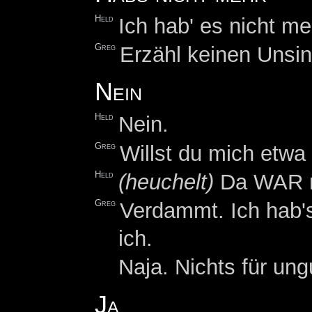
Held
Ich hab' es nicht me
Greg
Erzähl keinen Unsin
Nein
Held
Nein.
Greg
Willst du mich etwa
Held
(heuchelt)
Da WAR n
Greg
Verdammt. Ich hab's
ich.
Naja. Nichts für ung
Ja