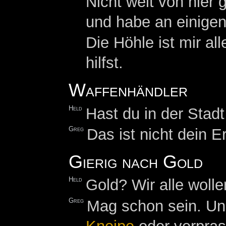
Nicht weit von hier 
und habe an einige
Die Höhle ist mir all
hilfst.
Waffenhändler
Held
Hast du in der Stad
Greg
Das ist nicht dein E
Gierig nach Gold
Held
Gold? Wir alle wolle
Greg
Mag schon sein. Un