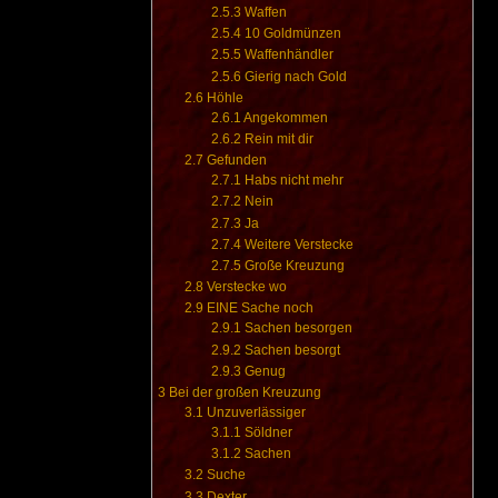
2.5.3
Waffen
2.5.4
10 Goldmünzen
2.5.5
Waffenhändler
2.5.6
Gierig nach Gold
2.6
Höhle
2.6.1
Angekommen
2.6.2
Rein mit dir
2.7
Gefunden
2.7.1
Habs nicht mehr
2.7.2
Nein
2.7.3
Ja
2.7.4
Weitere Verstecke
2.7.5
Große Kreuzung
2.8
Verstecke wo
2.9
EINE Sache noch
2.9.1
Sachen besorgen
2.9.2
Sachen besorgt
2.9.3
Genug
3
Bei der großen Kreuzung
3.1
Unzuverlässiger
3.1.1
Söldner
3.1.2
Sachen
3.2
Suche
3.3
Dexter