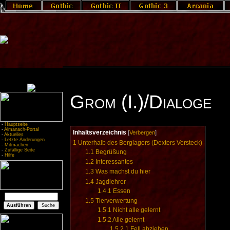
Grom (I.)/Dialoge
-
Hauptseite
-
Almanach-Portal
Inhaltsverzeichnis
[
Verbergen
]
-
Aktuelles
-
Letzte Änderungen
1
Unterhalb des Berglagers (Dexters Versteck)
-
Mitmachen
-
Zufällige Seite
1.1
Begrüßung
-
Hilfe
1.2
Interessantes
1.3
Was machst du hier
1.4
Jagdlehrer
1.4.1
Essen
1.5
Tierverwertung
1.5.1
Nicht alle gelernt
1.5.2
Alle gelernt
1.5.2.1
Fell abziehen