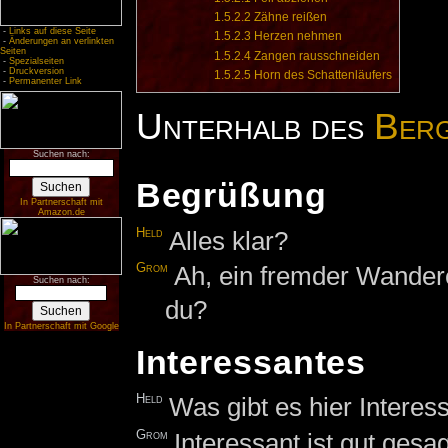
1.5.2.2
Zähne reißen
-
Links auf diese Seite
1.5.2.3
Herzen nehmen
-
Änderungen an verlinkten
Seiten
1.5.2.4
Zangen rausschneiden
-
Spezialseiten
-
Druckversion
1.5.2.5
Horn des Schattenläufers
-
Permanenter Link
Unterhalb des
Berg
Suchen nach:
Begrüßung
In Partnerschaft mit
Amazon.de
Held
Alles klar?
Grom
Ah, ein fremder Wanderer
Suchen nach:
du?
In Partnerschaft mit Google
Interessantes
Held
Was gibt es hier Intere
Grom
Interessant ist gut gesa