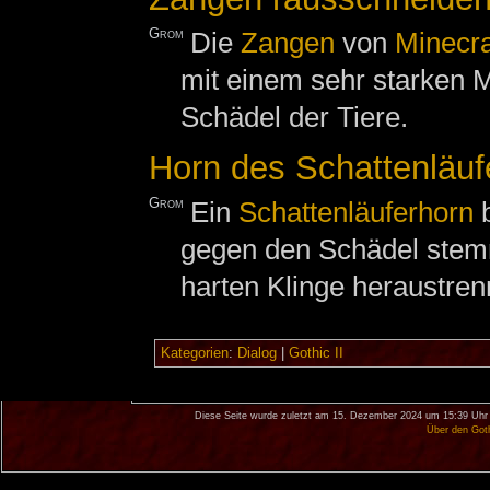
Grom
Die
Zangen
von
Minecr
mit einem sehr starken Me
Schädel der Tiere.
Horn des Schattenläuf
Grom
Ein
Schattenläuferhorn
b
gegen den Schädel ste
harten Klinge heraustren
Kategorien
:
Dialog
|
Gothic II
Diese Seite wurde zuletzt am 15. Dezember 2024 um 15:39 Uhr 
Über den Got