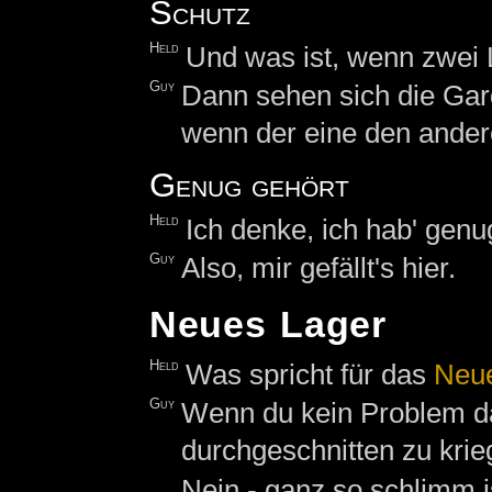
Schutz
Held
Und was ist, wenn zwei 
Guy
Dann sehen sich die Gard
wenn der eine den andere
Genug gehört
Held
Ich denke, ich hab' genug
Guy
Also, mir gefällt's hier.
Neues Lager
Held
Was spricht für das
Neu
Guy
Wenn du kein Problem d
durchgeschnitten zu krieg
Nein - ganz so schlimm is