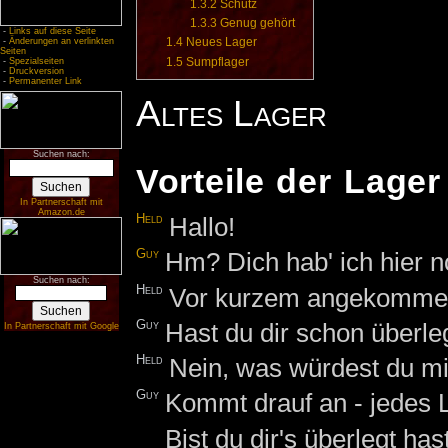
1.3.2
Schutz
1.3.3
Genug gehört
-
Links auf diese Seite
1.4
Neues Lager
-
Änderungen an verlinkten
Seiten
1.5
Sumpflager
-
Spezialseiten
-
Druckversion
-
Permanenter Link
Altes Lager
Suchen nach:
Vorteile der Lager
In Partnerschaft mit
Amazon.de
Held
Hallo!
Guy
Hm? Dich hab' ich hier n
Suchen nach:
Held
Vor kurzem angekommen
Guy
Hast du dir schon überl
In Partnerschaft mit Google
Held
Nein, was würdest du mi
Guy
Kommt drauf an - jedes L
Bist du dir's überlegt ha