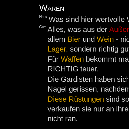
Waren
Held
Was sind hier wertvolle
Guy
Alles, was aus der
Außen
allem
Bier
und
Wein
- nic
Lager
, sondern richtig gut
Für
Waffen
bekommt man
RICHTIG teuer.
Die Gardisten haben sic
Nagel gerissen, nachdem 
Diese Rüstungen
sind so
verkaufen sie nur an ihr
nicht ran.