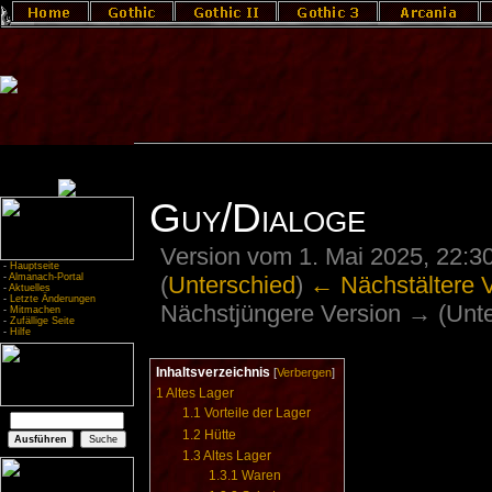
Guy/Dialoge
Version vom 1. Mai 2025, 22:3
-
Hauptseite
(
Unterschied
)
← Nächstältere 
-
Almanach-Portal
-
Aktuelles
-
Letzte Änderungen
Nächstjüngere Version → (Unte
-
Mitmachen
-
Zufällige Seite
-
Hilfe
Inhaltsverzeichnis
[
Verbergen
]
1
Altes Lager
1.1
Vorteile der Lager
1.2
Hütte
1.3
Altes Lager
1.3.1
Waren