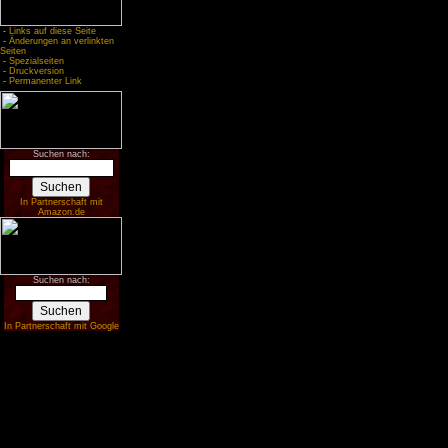
-
Links auf diese Seite
-
Änderungen an verlinkten
Seiten
-
Spezialseiten
-
Druckversion
-
Permanenter Link
Suchen nach:
In Partnerschaft mit
Amazon.de
Suchen nach:
In Partnerschaft mit Google