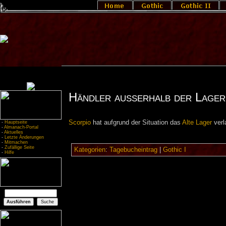
Händler außerhalb der Lager
Scorpio
hat aufgrund der Situation das
Alte Lager
verl
-
Hauptseite
-
Almanach-Portal
-
Aktuelles
-
Letzte Änderungen
-
Mitmachen
-
Zufällige Seite
Kategorien
:
Tagebucheintrag
|
Gothic I
-
Hilfe