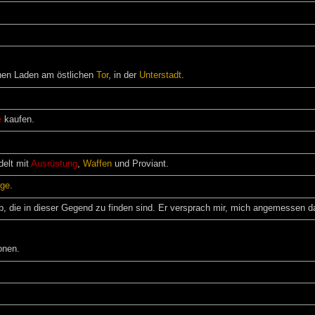
inen Laden am östlichen
Tor
, in der
Unterstadt
.
e
kaufen.
delt mit
Ausrüstung
,
Waffen
und Proviant.
nge
.
, die in dieser Gegend zu finden sind. Er versprach mir, mich angemessen da
onen.