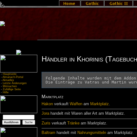
Händler in Khorinis (Tagebuch
-
Hauptseite
-
Almanach-Portal
Folgende Inhalte wurden mit dem Addon
-
Aktuelles
-
Letzte Änderungen
-
Mitmachen
-
Zufällige Seite
-
Hilfe
Marktplatz
Hakon
verkauft
Waffen
am
Marktplatz
.
Jora
handelt mit Waren aller Art am Marktplatz.
Zuris
verkauft
Tränke
am Marktplatz.
Baltram
handelt mit
Nahrungsmitteln
am Marktplatz.