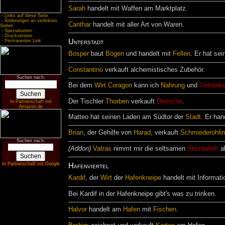
Sarah
handelt mit Waffen am Marktplatz.
-
Links auf diese Seite
-
Änderungen an verlinkten
Canthar
handelt mit aller Art von Waren.
Seiten
-
Spezialseiten
-
Druckversion
Unterstadt
-
Permanenter Link
Bosper
baut
Bögen
und handelt mit
Fellen
. Er hat se
Constantino
verkauft alchemistisches Zubehör.
Suchen nach:
Bei dem
Wirt
Coragon
kann ich
Nahrung
und
Getränk
Der Tischler
Thorben
verkauft
Dietriche
.
In Partnerschaft mit
Amazon.de
Matteo hat seinen Laden am Südtor der
Stadt
. Er han
Brian
, der Gehilfe von
Harad
, verkauft
Schmiederohli
Suchen nach:
(Addon)
Vatras
nimmt mir die seltsamen
Steintafeln
ab
In Partnerschaft mit Google
Hafenviertel
Kardif
, der
Wirt
der
Hafenkneipe
handelt mit Informati
Bei Kardif in der Hafenkneipe gibt's was zu trinken.
Halvor
handelt am
Hafen
mit
Fischen
.