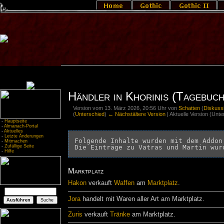
Händler in Khorinis (Tagebuch
Version vom 13. März 2026, 20:56 Uhr von
Schatten
(
Diskuss
(
Unterschied
)
← Nächstältere Version
| Aktuelle Version (Unt
-
Hauptseite
-
Almanach-Portal
-
Aktuelles
-
Letzte Änderungen
Folgende Inhalte wurden mit dem Addon
-
Mitmachen
-
Zufällige Seite
-
Hilfe
Marktplatz
Hakon
verkauft
Waffen
am
Marktplatz
.
Jora
handelt mit Waren aller Art am Marktplatz.
Zuris
verkauft
Tränke
am Marktplatz.