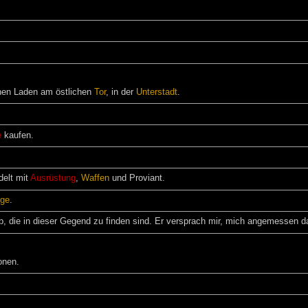
inen Laden am östlichen
Tor
, in der
Unterstadt
.
e
kaufen.
delt mit
Ausrüstung
,
Waffen
und Proviant.
nge
.
, die in dieser Gegend zu finden sind. Er versprach mir, mich angemessen da
onen.