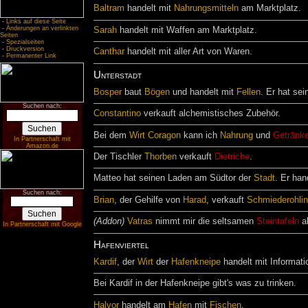
Baltram
handelt mit
Nahrungsmitteln
am Marktplatz.
-
Links auf diese Seite
-
Änderungen an verlinkten
Sarah
handelt mit Waffen am Marktplatz.
Seiten
-
Spezialseiten
-
Druckversion
Canthar
handelt mit aller Art von Waren.
-
Permanenter Link
Unterstadt
Bosper
baut
Bögen
und handelt mit
Fellen
. Er hat se
Suchen nach:
Constantino
verkauft alchemistisches Zubehör.
Bei dem
Wirt
Coragon
kann ich
Nahrung
und
Getränk
In Partnerschaft mit
Amazon.de
Der Tischler
Thorben
verkauft
Dietriche
.
Matteo hat seinen Laden am Südtor der
Stadt
. Er han
Suchen nach:
Brian
, der Gehilfe von
Harad
, verkauft
Schmiederohli
(Addon)
Vatras
nimmt mir die seltsamen
Steintafeln
ab
In Partnerschaft mit Google
Hafenviertel
Kardif
, der
Wirt
der
Hafenkneipe
handelt mit Informati
Bei Kardif in der Hafenkneipe gibt's was zu trinken.
Halvor
handelt am
Hafen
mit
Fischen
.