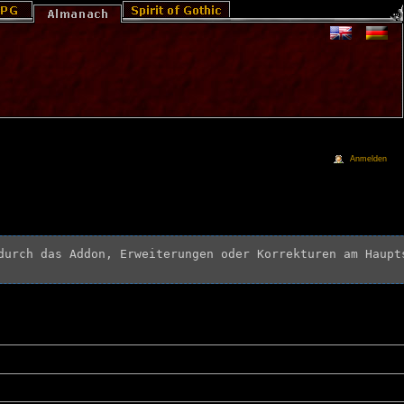
Anmelden
durch das Addon, Erweiterungen oder Korrekturen am Haupt