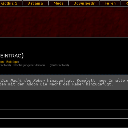
eintrag)
ion
|
Beiträge
)
erschied) | Nächstjüngere Version → (Unterschied)
 
Die Nacht des Raben
 hinzugefügt. Komplett neue Inhalte 