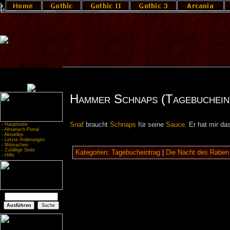
Hammer Schnaps (Tagebuchein
Snaf
braucht
Schnaps
für seine
Sauce
. Er hat mir da
-
Hauptseite
-
Almanach-Portal
-
Aktuelles
-
Letzte Änderungen
-
Mitmachen
-
Zufällige Seite
Kategorien
:
Tagebucheintrag
|
Die Nacht des Raben
-
Hilfe