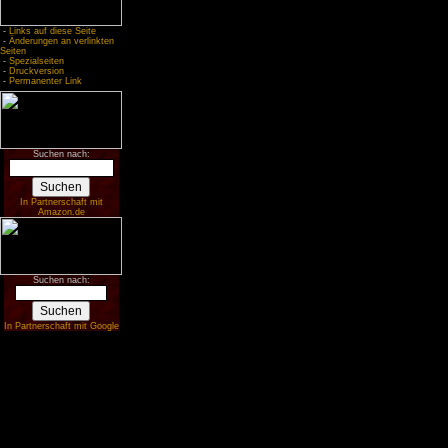
-
Links auf diese Seite
-
Änderungen an verlinkten
Seiten
-
Spezialseiten
-
Druckversion
-
Permanenter Link
Suchen nach:
In Partnerschaft mit
Amazon.de
Suchen nach:
In Partnerschaft mit Google