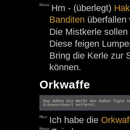
Harad
Hm - (überlegt)
Hak
Banditen
überfallen
Die Mistkerle solle
Diese feigen Lumpen
Bring die Kerle zur 
können.
Orkwaffe
Das Addon 
Die Nacht des Raben
 fügte n
Held
Ich habe die
Orkwaf
Harad