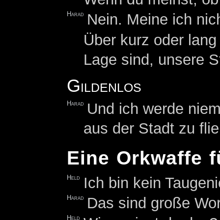
Harad
Nein. Meine ich nich
Über kurz oder lan
Lage sind, unsere St
Gildenlos
Harad
Und ich werde niem
aus der Stadt zu fli
Eine Orkwaffe f
Held
Ich bin kein Taugeni
Harad
Das sind große Wor
Held