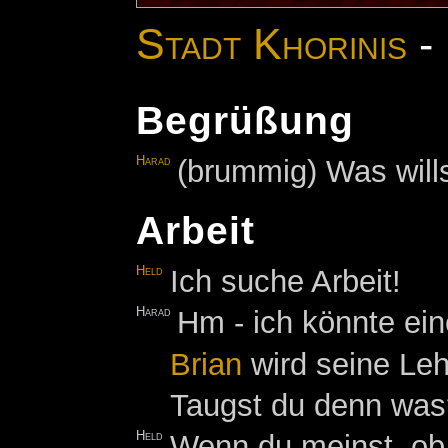
Stadt Khorinis
-
Begrüßung
Harad
(brummig) Was will
Arbeit
Held
Ich suche Arbeit!
Harad
Hm - ich könnte ei
Brian
wird seine Leh
Taugst du denn was
Held
Wenn du meinst, ob