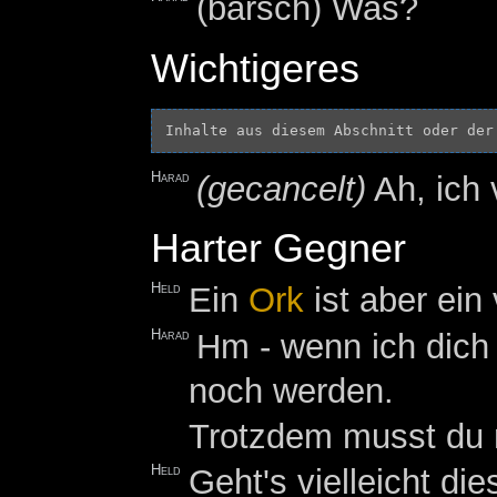
(barsch) Was?
Wichtigeres
Inhalte aus diesem Abschnitt oder der
Harad
(gecancelt)
Ah, ich 
Harter Gegner
Held
Ein
Ork
ist aber ein
Harad
Hm - wenn ich dich 
noch werden.
Trotzdem musst du 
Held
Geht's vielleicht d