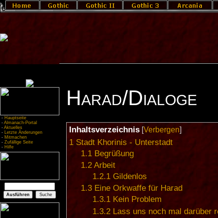
Harad/Dialoge
-
Hauptseite
-
Almanach-Portal
-
Aktuelles
Inhaltsverzeichnis
[
Verbergen
]
-
Letzte Änderungen
-
Mitmachen
1
Stadt Khorinis - Unterstadt
-
Zufällige Seite
-
Hilfe
1.1
Begrüßung
1.2
Arbeit
1.2.1
Gildenlos
1.3
Eine Orkwaffe für Harad
1.3.1
Kein Problem
1.3.2
Lass uns noch mal darüber 