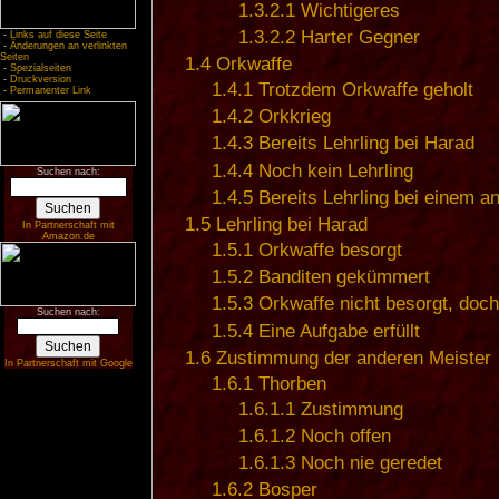
1.3.2.1
Wichtigeres
1.3.2.2
Harter Gegner
-
Links auf diese Seite
-
Änderungen an verlinkten
Seiten
1.4
Orkwaffe
-
Spezialseiten
-
Druckversion
1.4.1
Trotzdem Orkwaffe geholt
-
Permanenter Link
1.4.2
Orkkrieg
1.4.3
Bereits Lehrling bei Harad
1.4.4
Noch kein Lehrling
Suchen nach:
1.4.5
Bereits Lehrling bei einem a
1.5
Lehrling bei Harad
In Partnerschaft mit
Amazon.de
1.5.1
Orkwaffe besorgt
1.5.2
Banditen gekümmert
1.5.3
Orkwaffe nicht besorgt, doch
Suchen nach:
1.5.4
Eine Aufgabe erfüllt
1.6
Zustimmung der anderen Meister
In Partnerschaft mit Google
1.6.1
Thorben
1.6.1.1
Zustimmung
1.6.1.2
Noch offen
1.6.1.3
Noch nie geredet
1.6.2
Bosper