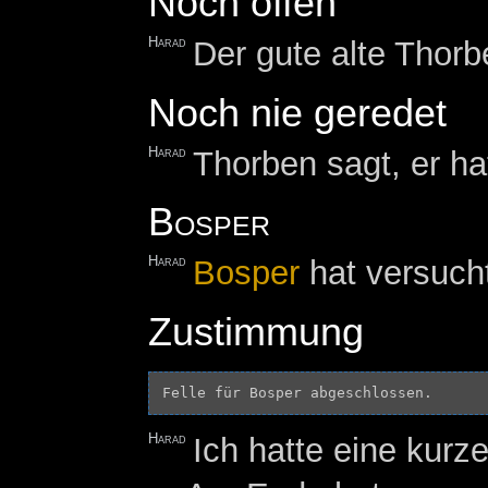
Noch offen
Harad
Der gute alte Thorb
Noch nie geredet
Harad
Thorben sagt, er hat
Bosper
Harad
Bosper
hat versucht
Zustimmung
Harad
Ich hatte eine kurz