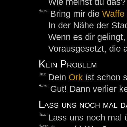
Wie meinst du das?
Harad
Bring mir die
Waffe
In der Nähe der Sta
Wenn es dir gelingt,
Vorausgesetzt, die
Kein Problem
Held
Dein
Ork
ist schon s
Harad
Gut! Dann verlier k
Lass uns noch mal 
Held
Lass uns noch mal ü
Harad