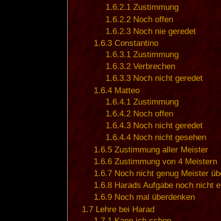
1.6.2.1
Zustimmung
1.6.2.2
Noch offen
1.6.2.3
Noch nie geredet
1.6.3
Constantino
1.6.3.1
Zustimmung
1.6.3.2
Verbrechen
1.6.3.3
Noch nicht geredet
1.6.4
Matteo
1.6.4.1
Zustimmung
1.6.4.2
Noch offen
1.6.4.3
Noch nicht geredet
1.6.4.4
Noch nicht gesehen
1.6.5
Zustimmung aller Meister
1.6.6
Zustimmung von 4 Meistern
1.6.7
Noch nicht genug Meister üb
1.6.8
Harads Aufgabe noch nicht er
1.6.9
Noch mal überdenken
1.7
Lehre bei Harad
1.7.1
Kann ich schon