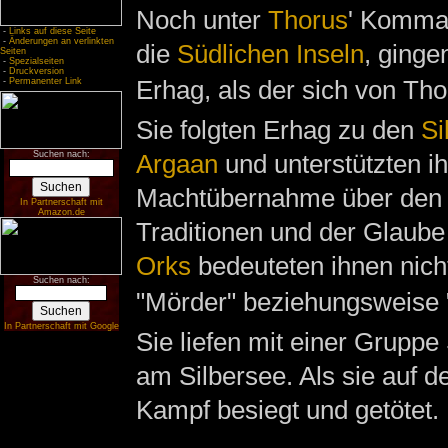
Noch unter
Thorus
' Komman
-
Links auf diese Seite
-
Änderungen an verlinkten
die
Südlichen Inseln
, ginge
Seiten
-
Spezialseiten
-
Druckversion
Erhag, als der sich von Tho
-
Permanenter Link
Sie folgten Erhag zu den
Si
Suchen nach:
Argaan
und unterstützten ih
Machtübernahme über den
In Partnerschaft mit
Amazon.de
Traditionen und der Glaube
Orks
bedeuteten ihnen nicht
Suchen nach:
"Mörder" beziehungsweise "
In Partnerschaft mit Google
Sie liefen mit einer Gruppe
am Silbersee. Als sie auf 
Kampf besiegt und getötet.