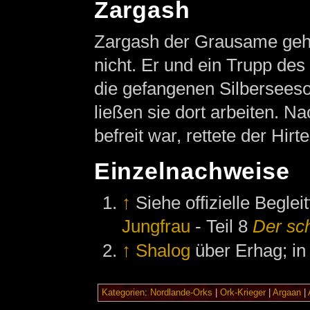
Zargash
Zargash der Grausame gehört
nicht. Er und ein Trupp des
die gefangenen Silberseeso
ließen sie dort arbeiten. 
befreit war, rettete der Hir
Einzelnachweise
↑
Siehe offizielle Begle
Jungfrau
- Teil 8
Der sc
↑
Shalog
über Erhag; i
Kategorien
:
Nordlande-Orks
|
Ork-Krieger
|
Argaan
|