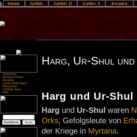
Harg, Ur-Shul und
-
Hauptseite
-
Almanach-Portal
-
Aktuelles
-
Letzte Änderungen
-
Mitmachen
-
Zufällige Seite
Harg und Ur-Shul
-
Hilfe
Harg
und
Ur-Shul
waren
N
Orks
, Gefolgsleute von
Erh
der Kriege in
Myrtana
.