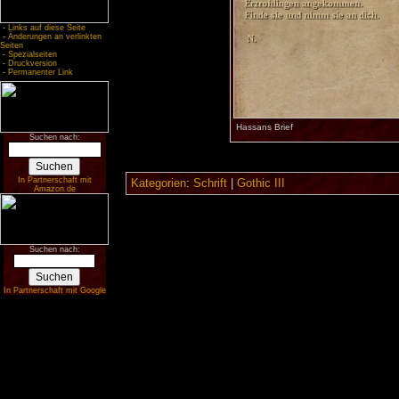
-
Links auf diese Seite
-
Änderungen an verlinkten
Seiten
-
Spezialseiten
-
Druckversion
-
Permanenter Link
Hassans Brief
Suchen nach:
In Partnerschaft mit
Kategorien
:
Schrift
|
Gothic III
Amazon.de
Suchen nach:
In Partnerschaft mit Google