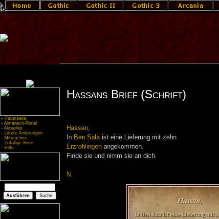
Hassans Brief (Schrift)
-
Hauptseite
-
Almanach-Portal
Hassan
,
-
Aktuelles
-
Letzte Änderungen
In
Ben Sala
ist eine Lieferung mit zehn
-
Mitmachen
-
Zufällige Seite
Erzrohlingen
angekommen.
-
Hilfe
Finde sie und nimm sie an dich.
N.