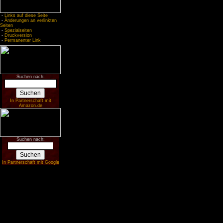
-
Links auf diese Seite
-
Änderungen an verlinkten
Seiten
-
Spezialseiten
-
Druckversion
-
Permanenter Link
Suchen nach:
In Partnerschaft mit
Amazon.de
Suchen nach:
In Partnerschaft mit Google