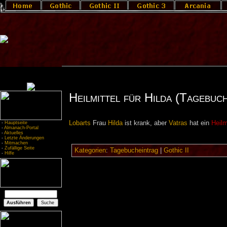
Heilmittel für Hilda (Tagebuc
Lobarts
Frau
Hilda
ist krank, aber
Vatras
hat ein
Heilm
-
Hauptseite
-
Almanach-Portal
-
Aktuelles
-
Letzte Änderungen
-
Mitmachen
-
Zufällige Seite
Kategorien
:
Tagebucheintrag
|
Gothic II
-
Hilfe