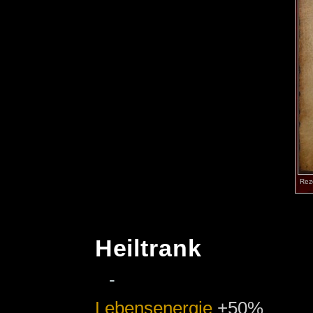
Reze
Heiltrank
-
Lebensenergie
+50%