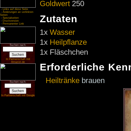
Goldwert
250
-
Links auf diese Seite
-
Änderungen an verlinkten
Zutaten
Seiten
-
Spezialseiten
-
Druckversion
-
Permanenter Link
1x
Wasser
1x
Heilpflanze
Suchen nach:
1x Fläschchen
In Partnerschaft mit
Amazon.de
Erforderliche Ken
Heiltränke
brauen
Suchen nach:
In Partnerschaft mit Google