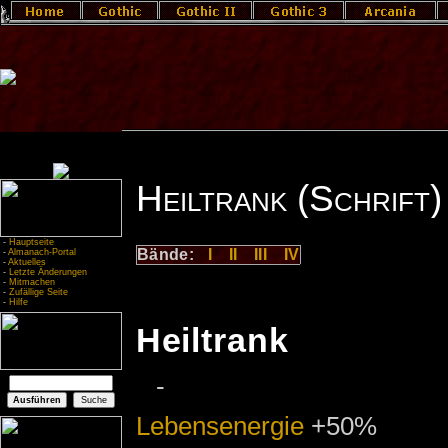
Heiltrank (Schrift)
-
Hauptseite
Bände:
I
II
III
IV
-
Almanach-Portal
-
Aktuelles
-
Letzte Änderungen
-
Mitmachen
-
Zufällige Seite
-
Hilfe
Heiltrank
-
Lebensenergie
+50%