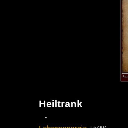
Rez
Heiltrank
-