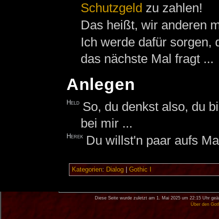
Schutzgeld
zu zahlen!
Das heißt, wir anderen m
Ich werde dafür sorgen, 
das nächste Mal fragt ...
Anlegen
Held
So, du denkst also, du b
bei mir ...
Herek
Du willst'n paar aufs M
Kategorien
:
Dialog
|
Gothic I
Diese Seite wurde zuletzt am 1. Mai 2025 um 22:15 Uhr geä
Über den Got