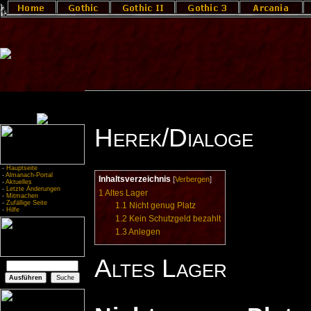
Herek/Dialoge
-
Hauptseite
-
Almanach-Portal
Inhaltsverzeichnis
[
Verbergen
]
-
Aktuelles
-
Letzte Änderungen
1
Altes Lager
-
Mitmachen
-
Zufällige Seite
1.1
Nicht genug Platz
-
Hilfe
1.2
Kein Schutzgeld bezahlt
1.3
Anlegen
Altes Lager