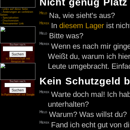
Nicht genug Platz
-
Links auf diese Seite
-
Änderungen an verlinkten
Held
Na, wie sieht's aus?
Seiten
-
Spezialseiten
-
Druckversion
Herek
In
diesem
Lager
ist nich
-
Permanenter Link
Held
Bitte was?
Herek
Wenn es nach mir ginge,
Suchen nach:
Weißt du, warum ich hier
In Partnerschaft mit
Amazon.de
Leute umgebracht. Einfac
Kein Schutzgeld b
Suchen nach:
Herek
Warte doch mal! Ich hab
In Partnerschaft mit Google
unterhalten?
Held
Warum? Was willst du?
Herek
Fand ich echt gut von di