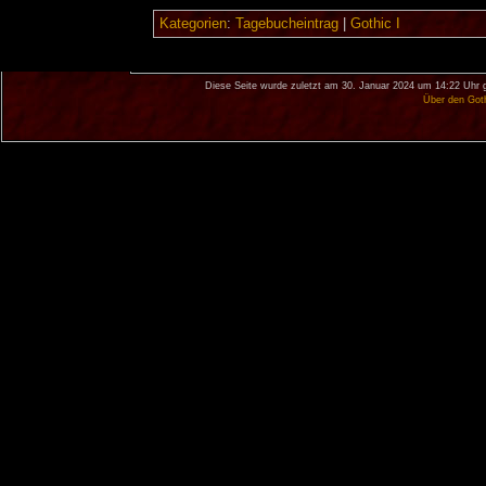
Kategorien
:
Tagebucheintrag
|
Gothic I
Diese Seite wurde zuletzt am 30. Januar 2024 um 14:22 Uhr 
Über den Got