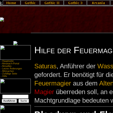
Hilfe der Feuermag
-
Hauptseite
-
Almanach-Portal
Saturas
, Anführer der
Wass
-
Aktuelles
-
Letzte Änderungen
-
Mitmachen
gefordert. Er benötigt für 
-
Zufällige Seite
-
Hilfe
Feuermagier
aus dem
Alte
Magier
überreden soll, an 
Machtgrundlage bedeuten wü