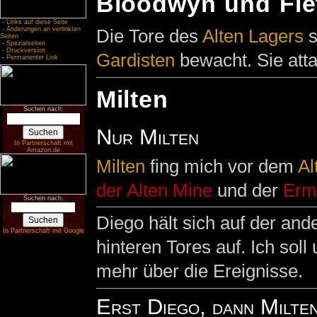
Bloodwyn und Fle
-
Links auf diese Seite
-
Änderungen an verlinkten
Die Tore des
Alten Lagers
s
Seiten
-
Spezialseiten
-
Druckversion
Gardisten
bewacht. Sie att
-
Permanenter Link
Milten
Suchen nach:
Nur Milten
In Partnerschaft mit
Amazon.de
Milten
fing mich vor dem
Al
der Alten Mine
und der
Erm
Suchen nach:
Diego hält sich auf der and
In Partnerschaft mit Google
hinteren Tores auf. Ich sol
mehr über die Ereignisse.
Erst Diego, dann Milte