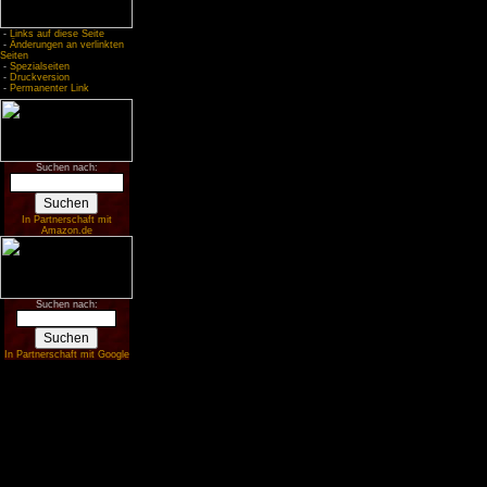
-
Links auf diese Seite
-
Änderungen an verlinkten
Seiten
-
Spezialseiten
-
Druckversion
-
Permanenter Link
Suchen nach:
In Partnerschaft mit
Amazon.de
Suchen nach:
In Partnerschaft mit Google