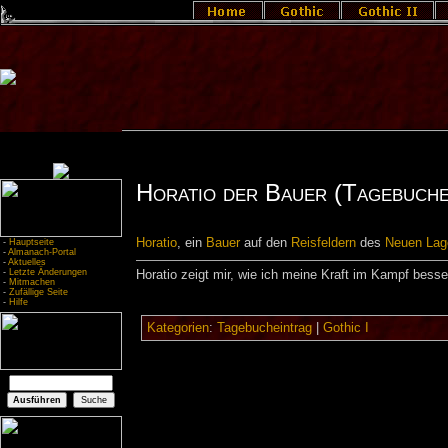
Horatio der Bauer (Tagebuche
Horatio
, ein
Bauer
auf den
Reisfeldern
des
Neuen Lag
-
Hauptseite
-
Almanach-Portal
-
Aktuelles
-
Letzte Änderungen
Horatio zeigt mir, wie ich meine Kraft im Kampf bess
-
Mitmachen
-
Zufällige Seite
-
Hilfe
Kategorien
:
Tagebucheintrag
|
Gothic I