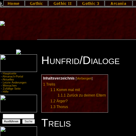
Hunfrid/Dialoge
-
Hauptseite
-
Almanach-Portal
Inhaltsverzeichnis
[
Verbergen
]
-
Aktuelles
-
Letzte Änderungen
1
Trelis
-
Mitmachen
-
Zufällige Seite
1.1
Komm mal mit
-
Hilfe
1.1.1
Zurück zu deinen Eltern
1.2
Ärger?
1.3
Thorus
Trelis