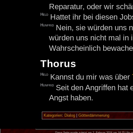
Reparatur, oder wir sch
Held
Hattet ihr bei diesen Jo
Hunfrid
Nein, sie würden uns 
würden uns nicht mal in 
Wahrscheinlich bewache
Thorus
Held
Kannst du mir was über
Hunfrid
Seit den Angriffen hat 
Angst haben.
Kategorien
:
Dialog
|
Götterdämmerung
Diese Seite wurde zuletzt am 2. Februar 2024 um 16:25 Uhr g