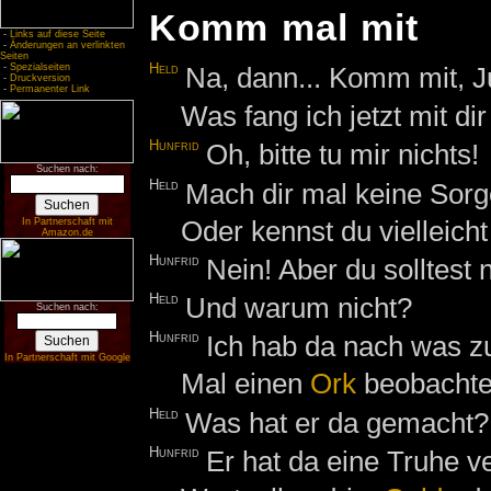
Komm mal mit
-
Links auf diese Seite
-
Änderungen an verlinkten
Seiten
Held
Na, dann... Komm mit, J
-
Spezialseiten
-
Druckversion
-
Permanenter Link
Was fang ich jetzt mit di
Hunfrid
Oh, bitte tu mir nichts!
Suchen nach:
Held
Mach dir mal keine Sorge
Oder kennst du vielleicht
In Partnerschaft mit
Amazon.de
Hunfrid
Nein! Aber du solltest 
Held
Und warum nicht?
Suchen nach:
Hunfrid
Ich hab da nach was zu
In Partnerschaft mit Google
Mal einen
Ork
beobachtet
Held
Was hat er da gemacht?
Hunfrid
Er hat da eine Truhe v