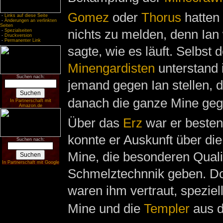
Gomez
oder
Thorus
hatten 
-
Links auf diese Seite
-
Änderungen an verlinkten
Seiten
nichts zu melden, denn Ian
-
Spezialseiten
-
Druckversion
-
Permanenter Link
sagte, wie es läuft. Selbst 
Minengardisten
unterstand i
Suchen nach:
jemand gegen Ian stellen, d
danach die ganze Mine geg
In Partnerschaft mit
Amazon.de
Über das
Erz
war er bestens
konnte er Auskunft über di
Suchen nach:
Mine, die besonderen Qual
In Partnerschaft mit Google
Schmelztechnnik geben. Do
waren ihm vertraut, speziel
Mine und die
Templer
aus 