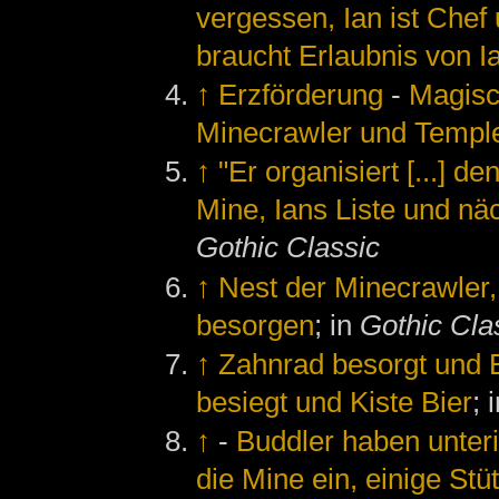
vergessen, Ian ist Chef
braucht Erlaubnis von I
↑
Erzförderung
-
Magisc
Minecrawler und Templ
↑
"Er organisiert [...] 
Mine, Ians Liste und nä
Gothic Classic
↑
Nest der Minecrawler
besorgen
; in
Gothic Cla
↑
Zahnrad besorgt und E
besiegt und Kiste Bier
; 
↑
-
Buddler haben unter
die Mine ein, einige S