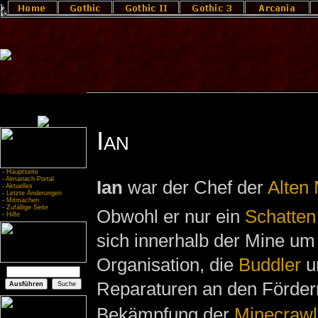
Ian
-
Hauptseite
-
Almanach-Portal
Ian
war der Chef der
Alten
-
Aktuelles
-
Letzte Änderungen
-
Mitmachen
-
Zufällige Seite
Obwohl er nur ein
Schatten
-
Hilfe
sich innerhalb der Mine um
Organisation, die
Buddler
u
Reparaturen an den Förder
Bekämpfung der
Minecrawl