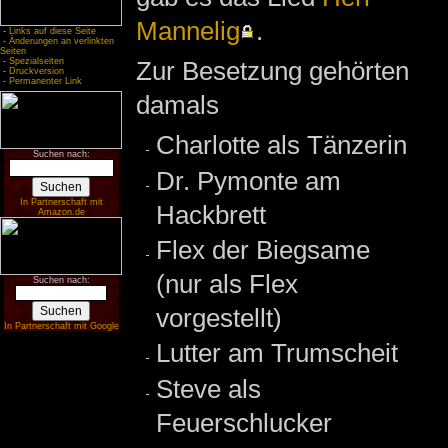
Mannelig
.
-
Links auf diese Seite
-
Änderungen an verlinkten
Seiten
-
Spezialseiten
Zur Besetzung gehörten
-
Druckversion
-
Permanenter Link
damals
Charlotte als Tänzerin
Suchen nach:
Dr. Pymonte am
In Partnerschaft mit
Hackbrett
Amazon.de
Flex der Biegsame
(nur als Flex
Suchen nach:
vorgestellt)
In Partnerschaft mit Google
Lutter am Trumscheit
Steve als
Feuerschlucker