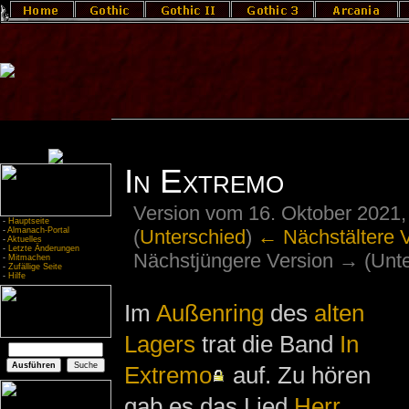
In Extremo
Version vom 16. Oktober 2021,
-
Hauptseite
(
Unterschied
)
← Nächstältere 
-
Almanach-Portal
-
Aktuelles
-
Letzte Änderungen
Nächstjüngere Version → (Unte
-
Mitmachen
-
Zufällige Seite
-
Hilfe
Im
Außenring
des
alten
Lagers
trat die Band
In
Extremo
auf. Zu hören
gab es das Lied
Herr