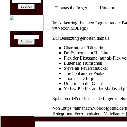
Thomas the forger
Unicorn
In Partnerschaft mit
Amazon.de
Im
Außenring
des
alten Lagers
trat die B
.
Suchen nach:
Zur Besetzung gehörten damals
In Partnerschaft mit Google
Charlotte als Tänzerin
Dr. Pymonte am Hackbrett
Flex der Biegsame (nur als Flex vor
Lutter am Trumscheit
Steve als Feuerschlucker
The Flail an der Pauke
Thomas the forger
Unicorn an der Gitarre
Yellow Pfeiffer an der Marktsackpf
Später verließen sie das alte Lager zu ei
Von „
https://almanach.worldofgothic.de
Kategorien
:
Personenlisten
|
Mittelländer