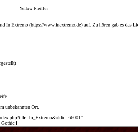
Yellow Pfeiffer
and
In Extremo
auf. Zu hören gab es das L
gestellt)
eife
nem unbekannten Ort.
/index.php?title=In_Extremo&oldid=66001
“
|
Gothic I