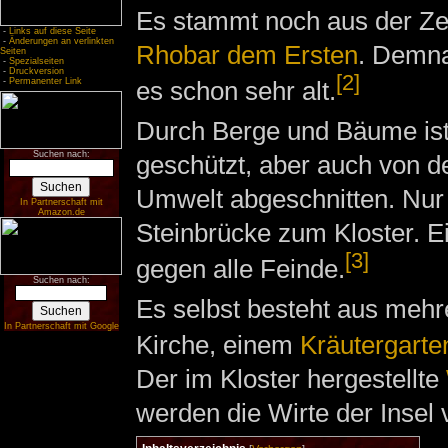
Es stammt noch aus der Ze
-
Links auf diese Seite
-
Änderungen an verlinkten
Rhobar dem Ersten
. Demna
Seiten
-
Spezialseiten
-
Druckversion
[2]
es schon sehr alt.
-
Permanenter Link
Durch Berge und Bäume ist
Suchen nach:
geschützt, aber auch von d
Umwelt abgeschnitten. Nur 
In Partnerschaft mit
Amazon.de
Steinbrücke zum Kloster. E
[3]
gegen alle Feinde.
Suchen nach:
Es selbst besteht aus mehr
In Partnerschaft mit Google
Kirche, einem
Kräutergarte
Der im Kloster hergestellte
werden die Wirte der Insel 