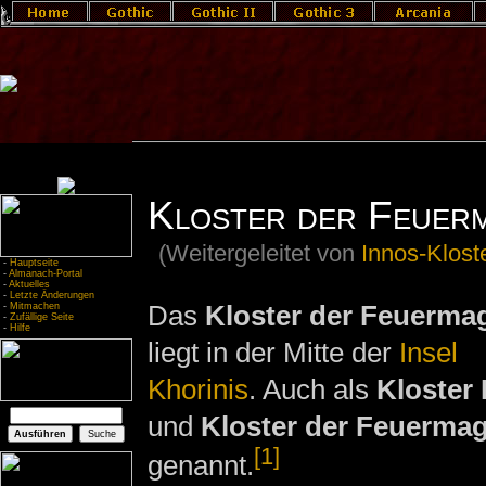
Kloster der Feuer
(Weitergeleitet von
Innos-Kloste
-
Hauptseite
-
Almanach-Portal
-
Aktuelles
-
Letzte Änderungen
Das
Kloster der Feuermag
-
Mitmachen
-
Zufällige Seite
-
Hilfe
liegt in der Mitte der
Insel
Khorinis
. Auch als
Kloster 
und
Kloster der Feuermag
[1]
genannt.