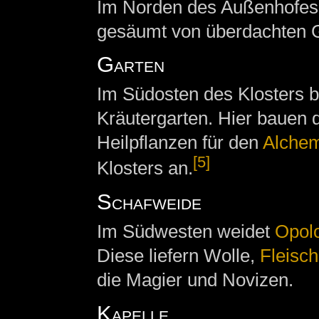
Im Norden des Außenhofes s
gesäumt von überdachten 
Garten
Im Südosten des Klosters be
Kräutergarten. Hier bauen 
Heilpflanzen für den
Alchem
[5]
Klosters an.
Schafweide
Im Südwesten weidet
Opol
Diese liefern Wolle,
Fleisch
die Magier und Novizen.
Kapelle