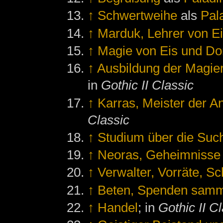
↑
Schwertweihe
als
Pal
↑
Marduk, Lehrer von E
↑
Magie von Eis und Do
↑
Ausbildung der Magier
in
Gothic II Classic
↑
Karras, Meister der 
Classic
↑
Studium über die Su
↑
Neoras, Geheimnisse
↑
Verwalter, Vorräte, Sc
↑
Beten, Spenden samm
↑
Handel
; in
Gothic II C