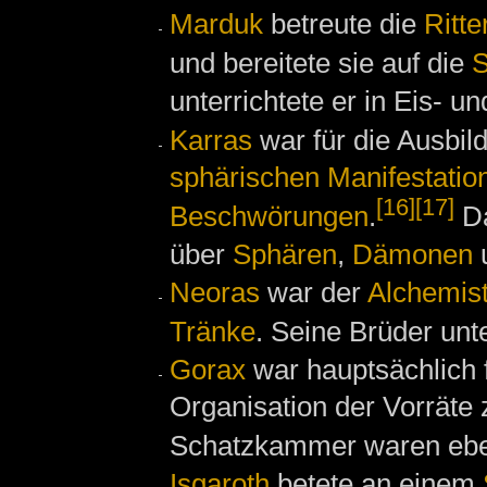
Marduk
betreute die
Ritte
und bereitete sie auf die
S
unterrichtete er in Eis- u
Karras
war für die Ausbil
sphärischen Manifestatio
[16]
[17]
Beschwörungen
.
Da
über
Sphären
,
Dämonen
Neoras
war der
Alchemis
Tränke
. Seine Brüder unte
Gorax
war hauptsächlich f
Organisation der Vorräte 
Schatzkammer waren eben
Isgaroth
betete an einem