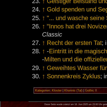
↑
Geistiger Beistand u
↑
Gold spenden und Seg
↑
"... und wasche seine
↑
"Innos hat drei Novizen
Classic
↑
Recht der ersten Tat
; 
↑
-
Eintritt in die magisc
-
Milten und die offiziell
↑
Geweihtes Wasser für
↑
Sonnenkreis Zyklus
; 
Kategorien
:
Kloster
|
Khorinis (Tal)
|
Gothic II
Diese Seite wurde zuletzt am 16. Juni 2025 um 23:00 Uhr geä