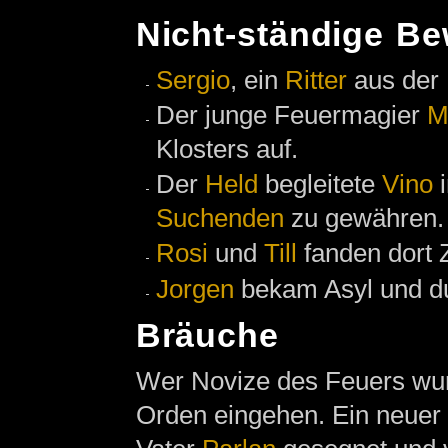
Nicht-ständige B
Sergio
, ein
Ritter
aus der
Der junge Feuermagier
M
Klosters auf.
Der
Held
begleitete
Vino
i
Suchenden
zu gewähren.
Rosi
und
Till
fanden dort Z
Jorgen
bekam Asyl und dur
Bräuche
Wer Novize des Feuers wur
Orden eingehen. Ein neuer