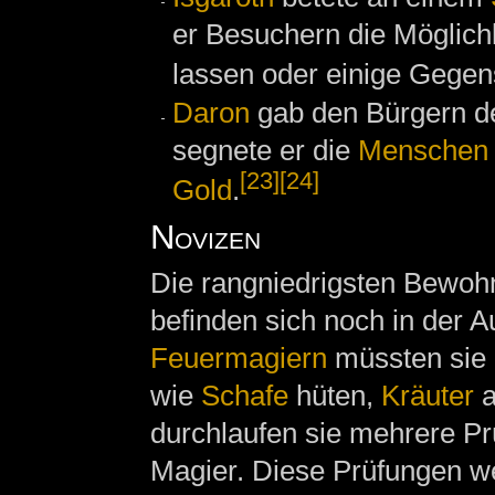
er Besuchern die Möglichk
lassen oder einige Gegen
Daron
gab den Bürgern d
segnete er die
Menschen
[23]
[24]
Gold
.
Novizen
Die rangniedrigsten Bewohn
befinden sich noch in der 
Feuermagiern
müssten sie a
wie
Schafe
hüten,
Kräuter
a
durchlaufen sie mehrere Pr
Magier. Diese Prüfungen w