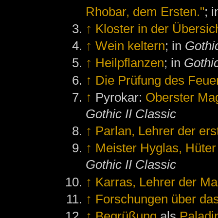
Rhobar, dem Ersten."
; 
↑
Kloster in der Übersic
↑
Wein keltern
; in
Gothic
↑
Heilpflanzen
; in
Gothic
↑
Die Prüfung des Feue
↑
Pyrokar:
Oberster Mag
Gothic II Classic
↑
Parlan, Lehrer der er
↑
Meister Hyglas, Hüte
Gothic II Classic
↑
Karras, Lehrer der M
↑
Forschungen über das 
↑
Begrüßung
als
Paladi