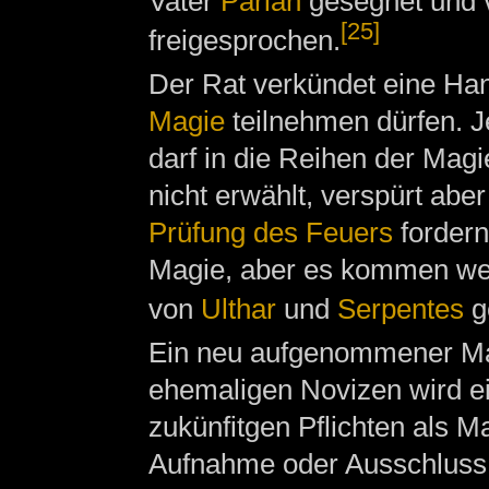
Vater
Parlan
gesegnet und 
[25]
freigesprochen.
Der Rat verkündet eine Ha
Magie
teilnehmen dürfen. Je
darf in die Reihen der Ma
nicht erwählt, verspürt ab
Prüfung des Feuers
fordern
Magie, aber es kommen weit
von
Ulthar
und
Serpentes
ge
Ein neu aufgenommener Mag
ehemaligen Novizen wird e
zukünfitgen Pflichten als M
Aufnahme oder Ausschluss 