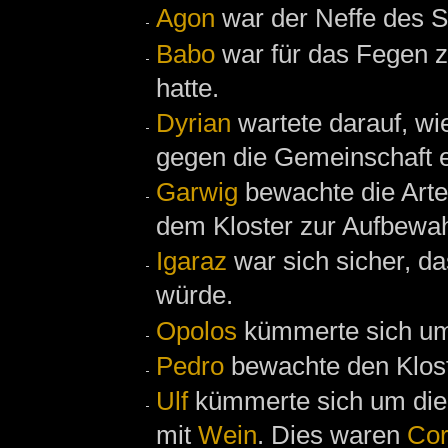
Agon
war der Neffe des S
Babo
war für das Fegen zu
hatte.
Dyrian
wartete darauf, wi
gegen die Gemeinschaft 
Garwig
bewachte die Art
dem Kloster zur Aufbewa
Igaraz
war sich sicher, d
würde.
Opolos
kümmerte sich u
Pedro
bewachte den Klos
Ulf
kümmerte sich um die 
mit
Wein
. Dies waren
Co