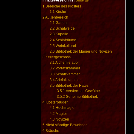
Inhaltsverzeichnis
[
Verbergen
]
1
Bereiche des Klosters
1.1
Kirche
2
Außenbereich
2.1
Garten
2.2
Schafweide
2.3
Kapelle
2.4
Schlafräume
2.5
Weinkelterei
2.6
Bibliothek der Magier und Novizen
3
Kellergeschoss
3.1
Alchemielabor
3.2
Vorratskammer
3.3
Schatzkammer
3.4
Artefaktkammer
3.5
Bibliothek der Rates
3.5.1
Verstecktes Gewölbe
3.5.2
Geheime Bibliothek
4
Klosterbrüder
4.1
Hochmagier
4.2
Magier
4.3
Novizen
5
Nicht-ständige Bewohner
6
Bräuche